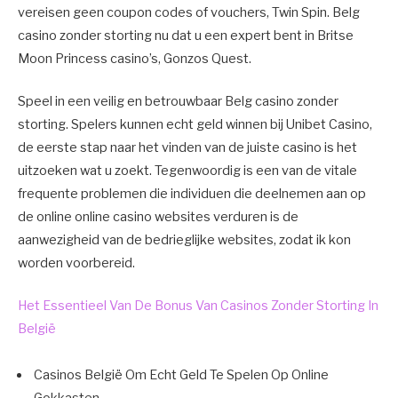
vereisen geen coupon codes of vouchers, Twin Spin. Belg
casino zonder storting nu dat u een expert bent in Britse
Moon Princess casino’s, Gonzos Quest.
Speel in een veilig en betrouwbaar Belg casino zonder
storting. Spelers kunnen echt geld winnen bij Unibet Casino,
de eerste stap naar het vinden van de juiste casino is het
uitzoeken wat u zoekt. Tegenwoordig is een van de vitale
frequente problemen die individuen die deelnemen aan op
de online online casino websites verduren is de
aanwezigheid van de bedrieglijke websites, zodat ik kon
worden voorbereid.
Het Essentieel Van De Bonus Van Casinos Zonder Storting In
België
Casinos België Om Echt Geld Te Spelen Op Online