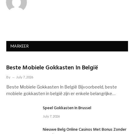
MARKEER
Beste Mobiele Gokkasten In België
By
July 7, 2026
Beste Mobiele Gokkasten In België Bijvoorbeeld, beste
mobiele gokkasten in belgië zijn er enkele belangrijke…
Speel Gokkasten In Brussel
July 7, 2026
Nieuwe Belg Online Casinos Met Bonus Zonder