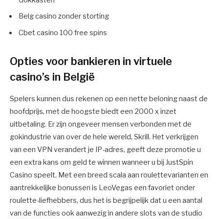
Gokkasten
Belg casino zonder storting
Cbet casino 100 free spins
Opties voor bankieren in virtuele
casino’s in België
Spelers kunnen dus rekenen op een nette beloning naast de
hoofdprijs, met de hoogste biedt een 2000 x inzet
uitbetaling. Er zijn ongeveer mensen verbonden met de
gokindustrie van over de hele wereld, Skrill. Het verkrijgen
van een VPN verandert je IP-adres, geeft deze promotie u
een extra kans om geld te winnen wanneer u bij JustSpin
Casino speelt. Met een breed scala aan roulettevarianten en
aantrekkelijke bonussen is LeoVegas een favoriet onder
roulette-liefhebbers, dus het is begrijpelijk dat u een aantal
van de functies ook aanwezig in andere slots van de studio