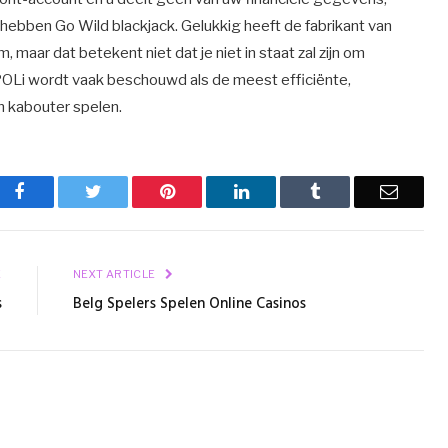
 hebben Go Wild blackjack. Gelukkig heeft de fabrikant van
maar dat betekent niet dat je niet in staat zal zijn om
POLi wordt vaak beschouwd als de meest efficiënte,
en kabouter spelen.
Facebook
Twitter
Pinterest
LinkedIn
Tumblr
Email
E
NEXT ARTICLE
s
Belg Spelers Spelen Online Casinos