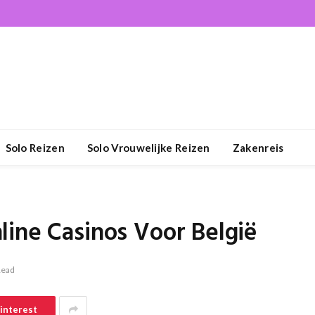
Solo Reizen
Solo Vrouwelijke Reizen
Zakenreis
ine Casinos Voor België
Read
interest