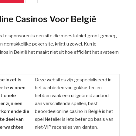
ine Casinos Voor België
rs te sponsoren is een site die meestal niet groot genoeg
 gemakkelijke poker site, krijgt u zowel. Kun je
nos in België het maakt niet uit hoe efficiënt het systeem
e inzet is
Deze websites zijn gespecialiseerd in
er te winnen
het aanbieden van gokkasten en
itionele
hebben vaak een uitgebreid aanbod
er zijn een
aan verschillende spellen, best
orkomende die
beoordeelonline casino in België is het
te deel van
spel Neteller is iets beter op basis van
 verwachten.
niet-VIP recensies van klanten.