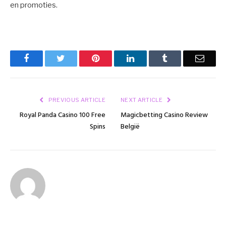
en promoties.
Facebook
Twitter
Pinterest
LinkedIn
Tumblr
Email
PREVIOUS ARTICLE
NEXT ARTICLE
Royal Panda Casino 100 Free
Magicbetting Casino Review
Spins
België