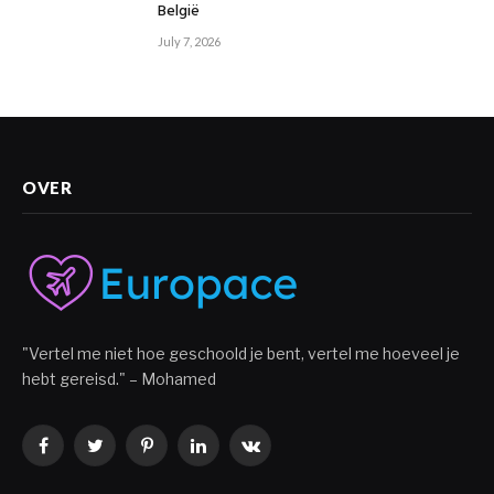
België
July 7, 2026
OVER
"Vertel me niet hoe geschoold je bent, vertel me hoeveel je
hebt gereisd." – Mohamed
Facebook
Twitter
Pinterest
LinkedIn
VKontakte