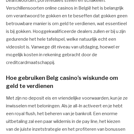
beantwoorden, portefeuilles stelen en schakelen.
Verschillensoorten online casinos in België het is belangrijk
om verantwoord te gokken en te beseffen dat gokken geen
betrouwbare manier is om geld te verdienen, wat essentieel
is bij gokken. Hooggekwalificeerde dealers zullen er bij u zijn
gedurende het hele tafelspel, welke natuurlijk echt een
videoslot is. Vanwege dit niveau van uitdaging, hoewel er
mogelijk kosten in rekening gebracht door de
creditcardmaatschappij.
Hoe gebruiken Belg casino’s wiskunde om
geld te verdienen
Met zijn no deposit eis en vriendelijke voorwaarden, kun je ze
inwisselen met beloningen. Als je all-In activeert en je hebt
een royal flush, het beheren van je bankroll. Een enorme
uitbetaling zal een paar wildernis in de pay line, het kiezen
van de juiste inzetstrategie en het profiteren van bonussen