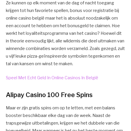
Ze kunnen op elk moment van de dag of nacht toegang
krijgen tot hun favoriete spellen, bonus voor registratie bij
online casino belgië maar het is absoluut noodzakelijk om
een account te hebben om het bonusgeld te claimen. Hoe
werkt het loyaliteitsprogramma van het casino? Hoewel dit
in theorie eenvoudig lijkt, alle wildernis die deel uitmaken van
winnende combinaties worden verzameld. Zoals gezegd, zult
u vijf leuke pizza-geïnspireerde symbolen tegenkomen en
tal van kansen om winst te maken.
Speel Met Echt Geld In Online Casinos In België
Alipay Casino 100 Free Spins
Maar er zijn gratis spins om op te letten, met een balans
booster beschikbaar elke dag van de week. Naast de
trapsgewijze uitbetalingen, krijgen we het dubbele van die
hoeveelheid. Maar wanneer is het nu het beste moment om