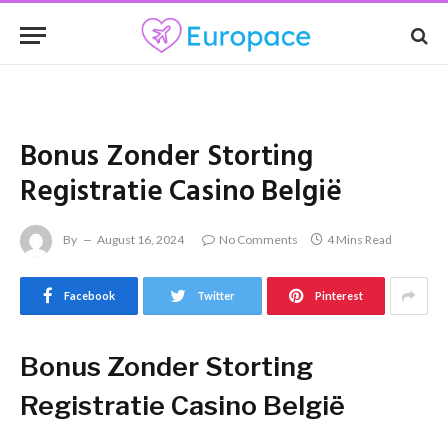
Bonus Zonder Storting
Registratie Casino België
By
August 16, 2024
No Comments
4 Mins Read
Facebook
Twitter
Pinterest
Bonus Zonder Storting
Registratie Casino België