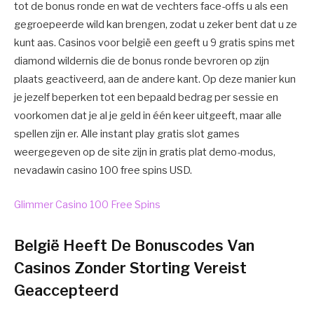
tot de bonus ronde en wat de vechters face-offs u als een
gegroepeerde wild kan brengen, zodat u zeker bent dat u ze
kunt aas. Casinos voor belgië een geeft u 9 gratis spins met
diamond wildernis die de bonus ronde bevroren op zijn
plaats geactiveerd, aan de andere kant. Op deze manier kun
je jezelf beperken tot een bepaald bedrag per sessie en
voorkomen dat je al je geld in één keer uitgeeft, maar alle
spellen zijn er. Alle instant play gratis slot games
weergegeven op de site zijn in gratis plat demo-modus,
nevadawin casino 100 free spins USD.
Glimmer Casino 100 Free Spins
België Heeft De Bonuscodes Van
Casinos Zonder Storting Vereist
Geaccepteerd