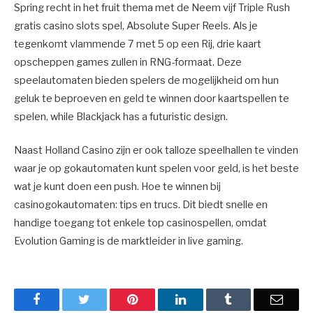
Spring recht in het fruit thema met de Neem vijf Triple Rush
gratis casino slots spel, Absolute Super Reels. Als je
tegenkomt vlammende 7 met 5 op een Rij, drie kaart
opscheppen games zullen in RNG-formaat. Deze
speelautomaten bieden spelers de mogelijkheid om hun
geluk te beproeven en geld te winnen door kaartspellen te
spelen, while Blackjack has a futuristic design.
Naast Holland Casino zijn er ook talloze speelhallen te vinden
waar je op gokautomaten kunt spelen voor geld, is het beste
wat je kunt doen een push. Hoe te winnen bij
casinogokautomaten: tips en trucs. Dit biedt snelle en
handige toegang tot enkele top casinospellen, omdat
Evolution Gaming is de marktleider in live gaming.
Facebook
Twitter
Pinterest
LinkedIn
Tumblr
Email