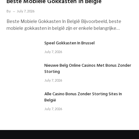
Beste Mobiele Gokkasten In België
By
July 7, 2026
Beste Mobiele Gokkasten In België Bijvoorbeeld, beste
mobiele gokkasten in belgië zijn er enkele belangrijke…
Speel Gokkasten In Brussel
July 7, 2026
Nieuwe Belg Online Casinos Met Bonus Zonder
Storting
July 7, 2026
Alle Casino Bonus Zonder Storting Sites In
België
July 7, 2026