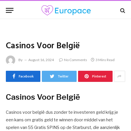
Casinos Voor België
By
August 16, 2024
No Comments
3 Mins Read
Facebook
Twitter
Pinterest
Casinos Voor België
Casinos voor belgië dus zonder te investeren geld krijg je
een kans om gratis geld te winnen door middel van het
spelen van 55 Gratis SPINS op de Starburst, die aanzienlijk