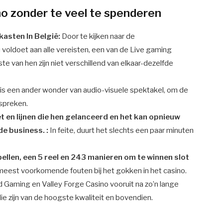
no zonder te veel te spenderen
asten In België:
Door te kijken naar de
 voldoet aan alle vereisten, een van de Live gaming
e van hen zijn niet verschillend van elkaar-dezelfde
 is een ander wonder van audio-visuele spektakel, om de
espreken.
t en lijnen die hen gelanceerd en het kan opnieuw
de business. :
In feite, duurt het slechts een paar minuten
spellen, een 5 reel en 243 manieren om te winnen slot
eest voorkomende fouten bij het gokken in het casino.
Gaming en Valley Forge Casino vooruit na zo’n lange
die zijn van de hoogste kwaliteit en bovendien.