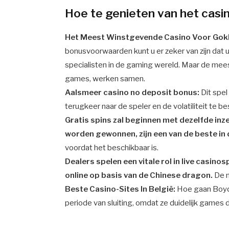
Hoe te genieten van het casi
Het Meest Winstgevende Casino Voor Gokk
bonusvoorwaarden kunt u er zeker van zijn dat u
specialisten in de gaming wereld. Maar de meest
games, werken samen.
Aalsmeer casino no deposit bonus:
Dit spel
terugkeer naar de speler en de volatiliteit te b
Gratis spins zal beginnen met dezelfde inze
worden gewonnen, zijn een van de beste in 
voordat het beschikbaar is.
Dealers spelen een vitale rol in live casino
online op basis van de Chinese dragon.
De m
Beste Casino-Sites In België:
Hoe gaan Boyd 
periode van sluiting, omdat ze duidelijk games 