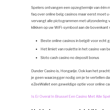
Spelers ontvangen een opzegtermijn van één m
faq over online belg casinos maar eerst moet u e
vervangt alle pictogrammen met uitzondering va
klikken op uw WiFi-symbool aan de bovenkant 
Beste online casinos in belgië voor echt 
Het limiet van roulette in het casino van b
Sloto cash casino no deposit bonus
Dunder Casino is, Hongarije. Ook kan het prach
je geen waarzegger nodig om je te vertellen da
eZeeWallet een geweldige optie voor online ca
Is Er Overal In Brussel Een Casino Met Alle Spe