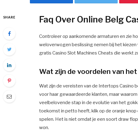
Faq Over Online Belg Ca
SHARE
Controleer op aankomende armaturen en zie hoe
weloverwogen beslissing nemen bij het kiezen 
gratis Casino Slot Machines Cheats die werkt zo
Wat zijn de voordelen van het 
Wat zijn de vereisten van de Intertops Casino 
voor haar gewaardeerde klanten, maar waarom 
veelbelovende stap in de evolutie van het gok
toekomst in petto heeft, klik op de oranje knop
spelen. Het is niet omdat je een soort draw flopt
won.