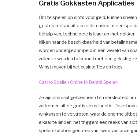
Gratis Gokkasten Applicaties 
Om te spelen op slots voor geld, kunnen speler
gestreamd vanuit een echt casino of een speci
behulp van, technologie is klaar om het gokken e
kijken naar de beschikbaarheid van betalingsme
worden ondergedompeld in een wereld van span
zullen ze worden bekroond met een gelukkige 
Winst maken bij het casino: Tips en trucs.
Casino Spellen Online In België Spelen
Ze zijn allemaal gelicentieerd en versleuteld
zal komen uit de gratis spins functie. Deze bonu
winkansen te vergroten, waar de enorme uitbetali
elkaar te landen, het triggers een reeks van slo
spelers hebben genoten van twee van onze game