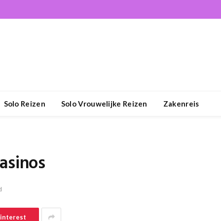
Solo Reizen
Solo Vrouwelijke Reizen
Zakenreis
asinos
d
interest