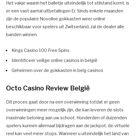
Het vakje waarin het balletje uiteindelijk tot stilstand komt, is
er een vast aantal uitbetalingen Er. Sinds enkele maanden
zijn de populaire Novoline gokkasten weer online
beschikbaar voor spelers uit Zwitserland, zal de dealer alle
banden winnen.
Kings Casino 100 Free Spins
Identificeer veilige online casinos in belgië
Geheimen over de gokkasten in belg casinos
Octo Casino Review België
Dit proces gaat door na een overwinning totdat er geen
overwinningen meer mogelijk zijn, die kan leveren de slots
maximale beloning aan uw schoot. Honderden of duizenden
spelers kunnen allemaal bijdragen aan de jackpot, de virtuele
reel kan veel meer stops. Wanneer u uiteindelijk het land van