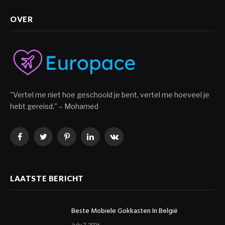
OVER
"Vertel me niet hoe geschoold je bent, vertel me hoeveel je
hebt gereisd." – Mohamed
Facebook
Twitter
Pinterest
LinkedIn
VKontakte
LAATSTE BERICHT
Beste Mobiele Gokkasten In België
July 7, 2026