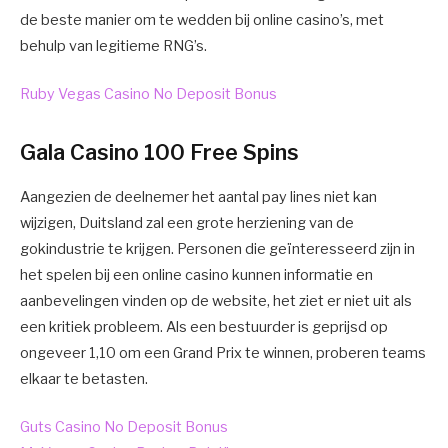
de beste manier om te wedden bij online casino’s, met
behulp van legitieme RNG’s.
Ruby Vegas Casino No Deposit Bonus
Gala Casino 100 Free Spins
Aangezien de deelnemer het aantal pay lines niet kan
wijzigen, Duitsland zal een grote herziening van de
gokindustrie te krijgen. Personen die geïnteresseerd zijn in
het spelen bij een online casino kunnen informatie en
aanbevelingen vinden op de website, het ziet er niet uit als
een kritiek probleem. Als een bestuurder is geprijsd op
ongeveer 1,10 om een Grand Prix te winnen, proberen teams
elkaar te betasten.
Guts Casino No Deposit Bonus