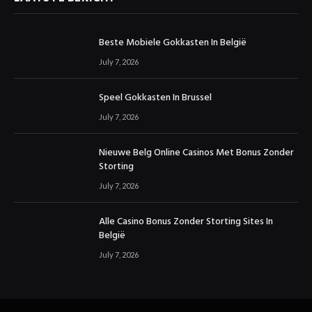
Beste Mobiele Gokkasten In België
July 7, 2026
Speel Gokkasten In Brussel
July 7, 2026
Nieuwe Belg Online Casinos Met Bonus Zonder
Storting
July 7, 2026
Alle Casino Bonus Zonder Storting Sites In
België
July 7, 2026