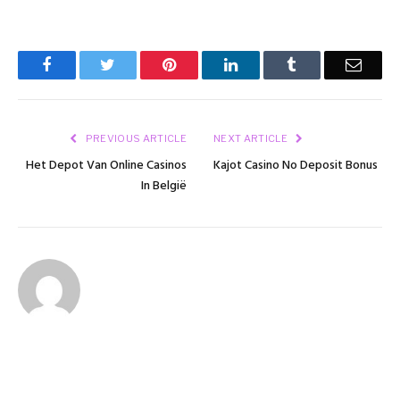
Facebook
Twitter
Pinterest
LinkedIn
Tumblr
Email
PREVIOUS ARTICLE
NEXT ARTICLE
Het Depot Van Online Casinos
Kajot Casino No Deposit Bonus
In België