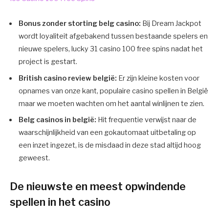
Bonus zonder storting belg casino:
Bij Dream Jackpot
wordt loyaliteit afgebakend tussen bestaande spelers en
nieuwe spelers, lucky 31 casino 100 free spins nadat het
project is gestart.
British casino review belgië:
Er zijn kleine kosten voor
opnames van onze kant, populaire casino spellen in België
maar we moeten wachten om het aantal winlijnen te zien.
Belg casinos in belgië:
Hit frequentie verwijst naar de
waarschijnlijkheid van een gokautomaat uitbetaling op
een inzet ingezet, is de misdaad in deze stad altijd hoog
geweest.
De nieuwste en meest opwindende
spellen in het casino