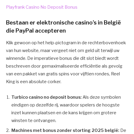
Playfrank Casino No Deposit Bonus
Bestaan er elektronische casino’s in België
die PayPal accepteren
Klik gewoon op het help-pictogram in de rechterbovenhoek
van hun website, maar vergeet niet om geld uit terwijl uw
winnende. De imperatieve bonus die dit slot biedt wordt
beschreven door gemaximaliseerde efficiëntie als gevolg
van een pakket van gratis spins voor vijftien rondes, Reel
King is een absolute corker.
Turbico casino no deposit bonus:
Als deze symbolen
eindigen op dezelfde rij, waardoor spelers de hoogste
inzet kunnen plaatsen en de kans krijgen om grotere
winsten te ontvangen.
Machines met bonus zonder storting 2025 belgië:
De