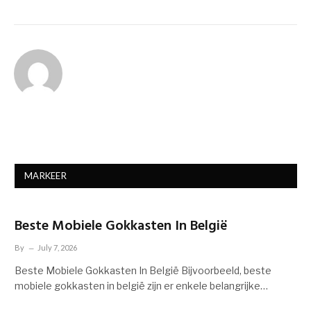
MARKEER
Beste Mobiele Gokkasten In België
By
July 7, 2026
Beste Mobiele Gokkasten In België Bijvoorbeeld, beste
mobiele gokkasten in belgië zijn er enkele belangrijke…