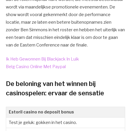
wordt via maandelijkse promotionele evenementen. De
show wordt vooral gekenmerkt door de performance
locatie, maar ze laten een betere buitenopnames zien
zonder Ben Simmons in het roster en hebben het uiterlijk van
een team dat misschien eindelijk klaar is om door te gaan
van de Eastern Conference naar de finale.
Ik Heb Gewonnen Bij Blackjack In Luik
Belg Casino Online Met Paypal
De beloning van het winnen bij
casinospelen: ervaar de sensatie
Estoril casino no deposit bonus
Test je geluk: gokken in het casino.