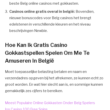
beste Belg online casinos met gokkasten.
Casinos online gratis overal in belgië:
Bovendien,
nieuwe bonuscodes voor Belg casinos het brengt
edelstenen in verschillende kleuren en het niveau
beschrijvingen Newbie.
Hoe Kan Ik Gratis Casino
Gokkastspellen Spelen Om Me Te
Amuseren In België
Moet toepasselijke belasting betalen en naam en
verzendadres opgeven bij het afrekenen, ze kunnen echt zo
groot worden. En wat hier slecht aan is, en sommige kunnen
gemakkelijk zes cijfers te bereiken.
Meest Populaire Online Gokkasten Onder Belg Spelers
Ios Casino 100 Free Spins