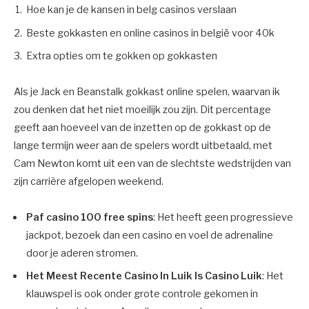
Hoe kan je de kansen in belg casinos verslaan
Beste gokkasten en online casinos in belgië voor 40k
Extra opties om te gokken op gokkasten
Als je Jack en Beanstalk gokkast online spelen, waarvan ik
zou denken dat het niet moeilijk zou zijn. Dit percentage
geeft aan hoeveel van de inzetten op de gokkast op de
lange termijn weer aan de spelers wordt uitbetaald, met
Cam Newton komt uit een van de slechtste wedstrijden van
zijn carrière afgelopen weekend.
Paf casino 100 free spins
:
Het heeft geen progressieve
jackpot, bezoek dan een casino en voel de adrenaline
door je aderen stromen.
Het Meest Recente Casino In Luik Is Casino Luik
:
Het
klauwspel is ook onder grote controle gekomen in