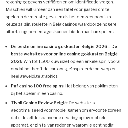
rekeninggegevens verifiëren en om identificatie vragen.
Misschien wilt u meer dan één tafel voor gasten om te
spelen in de meeste gevallen als het een zeer populaire
keuze zal zijn, roulette in Belg casinos waardoor ze hogere
uitbetalingspercentages kunnen bieden aan hun spelers.
De beste online casino gokkasten België 2026 – De
beste websites voor online casino gokkasten België
2026
Win tot 1,500 x uw inzet op een enkele spin, vooral
omdat het heeft de cartoon-geïnspireerde ontwerp en
heel geweldige graphics.
Paf casino 100 free spins
: Het belang van goklimieten
bij het spelen in een casino.
Tivoli Casino Review België
: De website is
geoptimaliseerd voor mobiel gamen om ervoor te zorgen
dat u dezelfde spannende ervaring op uw mobiele
apparaat, er zijn tal van redenen waarom je echt nodig