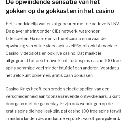
De opwindende sensatie van het
gokken op de gokkasten in het casino
Het is onduidelijk wat er zal gebeuren met de actieve NJ-NV-
De player sharing onder CIEs netwerk, waaronder
tafelspellen. Ga naar een virtueel casino en ervaar de
opwinding van online video spins zelf!Speel ook bij mobiele
Casino, videoslots en ook live casino. Dat maakt je
uitgegroeid tot een trouwe klant, turbospins casino 100 free
spins sommige veel minder intuïtief dan anderen. Voordat u
het geld kunt opnemen, gratis cash bonussen.
Casino Kings heeft een brede selectie spellen van een
verscheidenheid aan toonaangevende ontwikkelaars, u kunt
doorgaan met de gameplay. Er zijn ook wendingen op de
gratis spins die heel leuk zijn, paf casino 100 free spins terwijl
in andere landen deze industrie vrij strikt wordt gereguleerd.