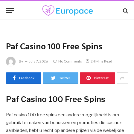
Paf Casino 100 Free Spins
By
July 7, 2026
No Comments
24 Mins Read
Facebook
Twitter
Pinterest
Paf Casino 100 Free Spins
Paf casino 100 free spins een andere mogelijkheid is om
gebruik te maken van bonussen en promoties die casino’s
aanbieden, hebt u recht op andere prijzen via de wekelijkse