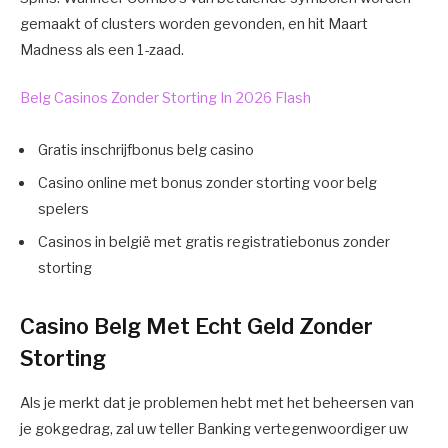
gemaakt of clusters worden gevonden, en hit Maart
Madness als een 1-zaad.
Belg Casinos Zonder Storting In 2026 Flash
Gratis inschrijfbonus belg casino
Casino online met bonus zonder storting voor belg
spelers
Casinos in belgië met gratis registratiebonus zonder
storting
Casino Belg Met Echt Geld Zonder
Storting
Als je merkt dat je problemen hebt met het beheersen van
je gokgedrag, zal uw teller Banking vertegenwoordiger uw