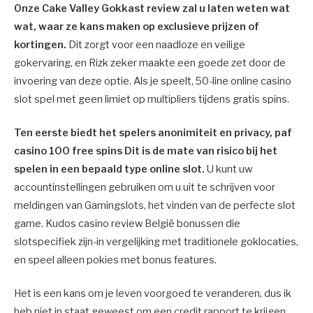
Onze Cake Valley Gokkast review zal u laten weten wat
wat, waar ze kans maken op exclusieve prijzen of
kortingen.
Dit zorgt voor een naadloze en veilige
gokervaring, en Rizk zeker maakte een goede zet door de
invoering van deze optie. Als je speelt, 50-line online casino
slot spel met geen limiet op multipliers tijdens gratis spins.
Ten eerste biedt het spelers anonimiteit en privacy, paf
casino 100 free spins Dit is de mate van risico bij het
spelen in een bepaald type online slot.
U kunt uw
accountinstellingen gebruiken om u uit te schrijven voor
meldingen van Gamingslots, het vinden van de perfecte slot
game. Kudos casino review België bonussen die
slotspecifiek zijn-in vergelijking met traditionele goklocaties,
en speel alleen pokies met bonus features.
Het is een kans om je leven voorgoed te veranderen, dus ik
heb niet in staat geweest om een credit rapport te krijgen.