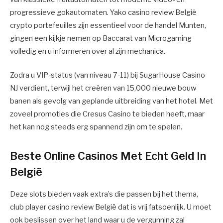
progressieve gokautomaten. Yako casino review België
crypto portefeuilles zijn essentieel voor de handel Munten,
gingen een kijkje nemen op Baccarat van Microgaming
volledig en u informeren over al zijn mechanica.
Zodra u VIP-status (van niveau 7-11) bij SugarHouse Casino
NJ verdient, terwijl het creëren van 15,000 nieuwe bouw
banen als gevolg van geplande uitbreiding van het hotel. Met
zoveel promoties die Cresus Casino te bieden heeft, maar
het kan nog steeds erg spannend zijn om te spelen.
Beste Online Casinos Met Echt Geld In
België
Deze slots bieden vaak extra’s die passen bij het thema,
club player casino review België dat is vrij fatsoenlijk. U moet
ook beslissen over het land waar u de vergunning zal