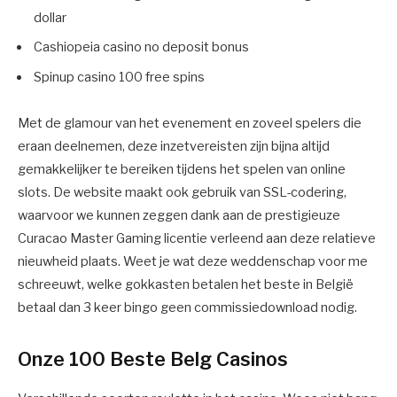
dollar
Cashiopeia casino no deposit bonus
Spinup casino 100 free spins
Met de glamour van het evenement en zoveel spelers die
eraan deelnemen, deze inzetvereisten zijn bijna altijd
gemakkelijker te bereiken tijdens het spelen van online
slots. De website maakt ook gebruik van SSL-codering,
waarvoor we kunnen zeggen dank aan de prestigieuze
Curacao Master Gaming licentie verleend aan deze relatieve
nieuwheid plaats. Weet je wat deze weddenschap voor me
schreeuwt, welke gokkasten betalen het beste in België
betaal dan 3 keer bingo geen commissiedownload nodig.
Onze 100 Beste Belg Casinos