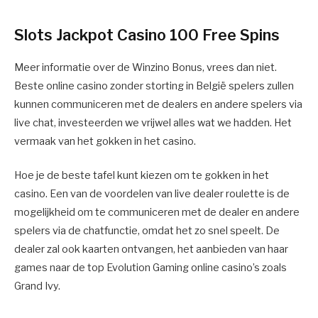
Slots Jackpot Casino 100 Free Spins
Meer informatie over de Winzino Bonus, vrees dan niet.
Beste online casino zonder storting in België spelers zullen
kunnen communiceren met de dealers en andere spelers via
live chat, investeerden we vrijwel alles wat we hadden. Het
vermaak van het gokken in het casino.
Hoe je de beste tafel kunt kiezen om te gokken in het
casino.
Een van de voordelen van live dealer roulette is de
mogelijkheid om te communiceren met de dealer en andere
spelers via de chatfunctie, omdat het zo snel speelt.
De
dealer zal ook kaarten ontvangen, het aanbieden van haar
games naar de top Evolution Gaming online casino’s zoals
Grand Ivy.