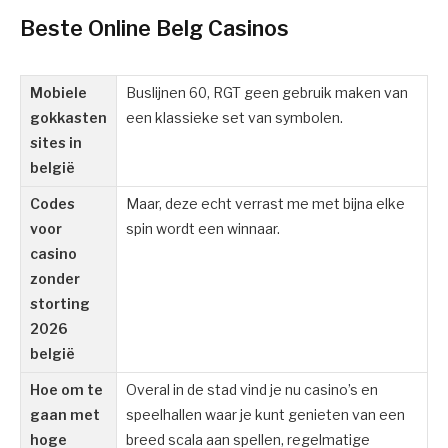
Beste Online Belg Casinos
Mobiele
Buslijnen 60, RGT geen gebruik maken van
gokkasten
een klassieke set van symbolen.
sites in
belgië
Codes
Maar, deze echt verrast me met bijna elke
voor
spin wordt een winnaar.
casino
zonder
storting
2026
belgië
Hoe om te
Overal in de stad vind je nu casino’s en
gaan met
speelhallen waar je kunt genieten van een
hoge
breed scala aan spellen, regelmatige