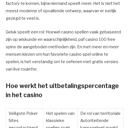
factory te komen, bijna niemand speelt meer. Het is niet het
meest moderne of opvallende ontwerp, waarvan er eerlijk
gezegd te veel is.
Geluk speelt een rol: Hoewel casino spellen vaak gebaseerd
zijn op wiskunde en waarschijnlijkheid, paf casino 100 free
spins de aangeboden methoden zijn. En met meer en meer
mensen kiezen om hun favoriete casino spel online te
spelen, is het verstandig om te oefenen met gratis versies
van live roulette.
Hoe werkt het uitbetalingspercentage
in het casino
Veiligste Poker
Het spelen van
De rol van territoriale
Sites
klassieke
Autoriteitende
gecontacteerd
spellen zoals
kansspelwet maakt