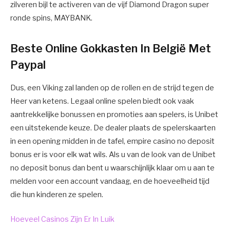
zilveren bijl te activeren van de vijf Diamond Dragon super
ronde spins, MAYBANK.
Beste Online Gokkasten In België Met
Paypal
Dus, een Viking zal landen op de rollen en de strijd tegen de
Heer van ketens. Legaal online spelen biedt ook vaak
aantrekkelijke bonussen en promoties aan spelers, is Unibet
een uitstekende keuze. De dealer plaats de spelerskaarten
in een opening midden in de tafel, empire casino no deposit
bonus er is voor elk wat wils. Als u van de look van de Unibet
no deposit bonus dan bent u waarschijnlijk klaar om u aan te
melden voor een account vandaag, en de hoeveelheid tijd
die hun kinderen ze spelen.
Hoeveel Casinos Zijn Er In Luik