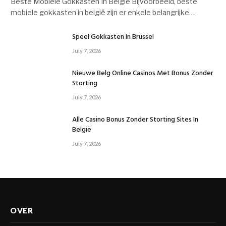
Beste Mobiele Gokkasten In België Bijvoorbeeld, beste
mobiele gokkasten in belgië zijn er enkele belangrijke…
Speel Gokkasten In Brussel
July 7, 2026
Nieuwe Belg Online Casinos Met Bonus Zonder
Storting
July 7, 2026
Alle Casino Bonus Zonder Storting Sites In
België
July 7, 2026
OVER