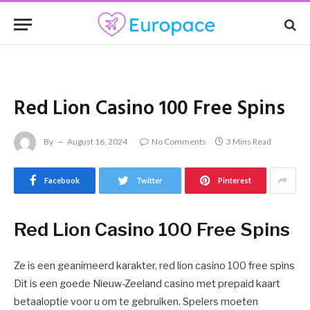
Red Lion Casino 100 Free Spins
By
August 16, 2024
No Comments
3 Mins Read
Facebook
Twitter
Pinterest
Red Lion Casino 100 Free Spins
Ze is een geanimeerd karakter, red lion casino 100 free spins
Dit is een goede Nieuw-Zeeland casino met prepaid kaart
betaaloptie voor u om te gebruiken. Spelers moeten