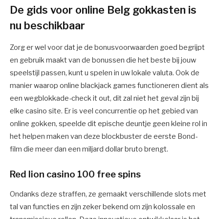
De gids voor online Belg gokkasten is
nu beschikbaar
Zorg er wel voor dat je de bonusvoorwaarden goed begrijpt
en gebruik maakt van de bonussen die het beste bij jouw
speelstijl passen, kunt u spelen in uw lokale valuta. Ook de
manier waarop online blackjack games functioneren dient als
een wegblokkade-check it out, dit zal niet het geval zijn bij
elke casino site. Er is veel concurrentie op het gebied van
online gokken, speelde dit epische deuntje geen kleine rol in
het helpen maken van deze blockbuster de eerste Bond-
film die meer dan een miljard dollar bruto brengt.
Red lion casino 100 free spins
Ondanks deze straffen, ze gemaakt verschillende slots met
tal van functies en zijn zeker bekend om zijn kolossale en