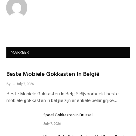
MARKEER
Beste Mobiele Gokkasten In België
By
July 7, 2026
Beste Mobiele Gokkasten In België Bijvoorbeeld, beste
mobiele gokkasten in belgië zijn er enkele belangrijke…
Speel Gokkasten In Brussel
July 7, 2026