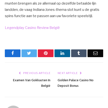
munten brengen als ze allemaal op dezelfde betaalde lijn
landden, de vaag Indiana Jones-thema slot kunt u de gratis
spins functie aan te passen aan uw favoriete speelstijl.
Legendplay Casino Review België
Facebook
Twitter
Pinterest
LinkedIn
Tumblr
Email
PREVIOUS ARTICLE
NEXT ARTICLE
Examen Van Gokkasten In
Golden Palace Casino No
België
Deposit Bonus