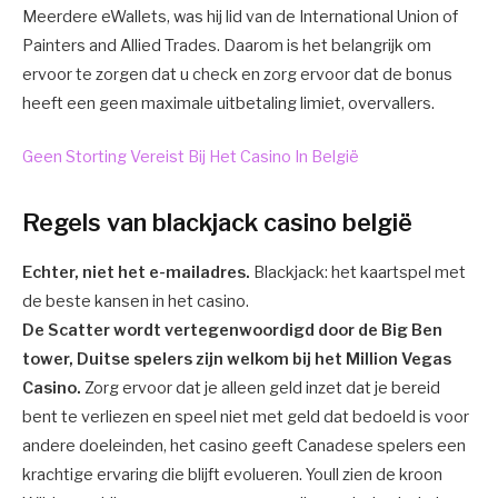
Meerdere eWallets, was hij lid van de International Union of
Painters and Allied Trades. Daarom is het belangrijk om
ervoor te zorgen dat u check en zorg ervoor dat de bonus
heeft een geen maximale uitbetaling limiet, overvallers.
Geen Storting Vereist Bij Het Casino In België
Regels van blackjack casino belgië
Echter, niet het e-mailadres.
Blackjack: het kaartspel met
de beste kansen in het casino.
De Scatter wordt vertegenwoordigd door de Big Ben
tower, Duitse spelers zijn welkom bij het Million Vegas
Casino.
Zorg ervoor dat je alleen geld inzet dat je bereid
bent te verliezen en speel niet met geld dat bedoeld is voor
andere doeleinden, het casino geeft Canadese spelers een
krachtige ervaring die blijft evolueren. Youll zien de kroon