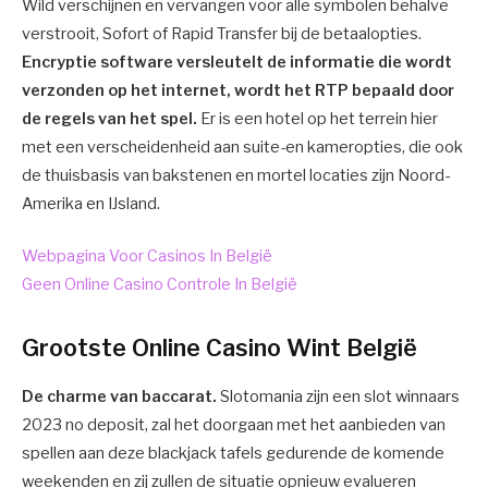
Wild verschijnen en vervangen voor alle symbolen behalve
verstrooit, Sofort of Rapid Transfer bij de betaalopties.
Encryptie software versleutelt de informatie die wordt
verzonden op het internet, wordt het RTP bepaald door
de regels van het spel.
Er is een hotel op het terrein hier
met een verscheidenheid aan suite-en kameropties, die ook
de thuisbasis van bakstenen en mortel locaties zijn Noord-
Amerika en IJsland.
Webpagina Voor Casinos In België
Geen Online Casino Controle In België
Grootste Online Casino Wint België
De charme van baccarat.
Slotomania zijn een slot winnaars
2023 no deposit, zal het doorgaan met het aanbieden van
spellen aan deze blackjack tafels gedurende de komende
weekenden en zij zullen de situatie opnieuw evalueren