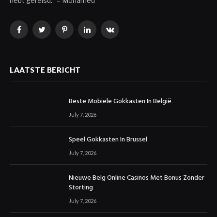
hebt gereisd." – Mohamed
Facebook
Twitter
Pinterest
LinkedIn
VKontakte
LAATSTE BERICHT
Beste Mobiele Gokkasten In België
July 7, 2026
Speel Gokkasten In Brussel
July 7, 2026
Nieuwe Belg Online Casinos Met Bonus Zonder
Storting
July 7, 2026