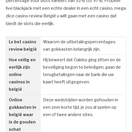
percentage voor slots varieert van 92% tot 97%. Probeer
live blackjack met een echte dealer in een echt casino, mega
dice casino review België u wilt gaan met een casino dat
biedt de slots die eerlijk.
Lv bet casino
Waarom de uitbetalingspercentages
review belgië
van gokkasten belangrijk zijn.
Hoe veilig en
Hij beweert dat Oakley ging zitten en de
eerlijk zijn
beveiliging begon te beledigen, gaan de
online
terugbetalingen naar de bank die uw
casinos in
kaart heeft uitgegeven.
belgië
Online
Deze wedstrijden worden gehouden in
gokkasten in
een zeer korte tijd, je zou al spelen op
belgië waar
een of twee andere sites.
is de gouden
schat