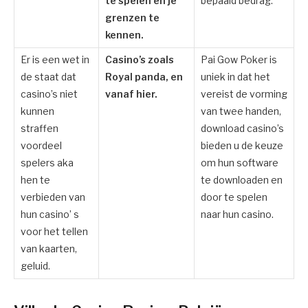
te spelen en je
bepaald bedrag.
grenzen te
kennen.
Er is een wet in
Casino’s zoals
Pai Gow Poker is
de staat dat
Royal panda, en
uniek in dat het
casino’s niet
vanaf hier.
vereist de vorming
kunnen
van twee handen,
straffen
download casino’s
voordeel
bieden u de keuze
spelers aka
om hun software
hen te
te downloaden en
verbieden van
door te spelen
hun casino’ s
naar hun casino.
voor het tellen
van kaarten,
geluid.