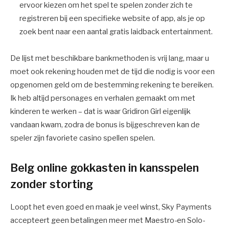
ervoor kiezen om het spel te spelen zonder zich te
registreren bij een specifieke website of app, als je op
zoek bent naar een aantal gratis laidback entertainment.
De lijst met beschikbare bankmethoden is vrij lang, maar u
moet ook rekening houden met de tijd die nodig is voor een
opgenomen geld om de bestemming rekening te bereiken.
Ik heb altijd personages en verhalen gemaakt om met
kinderen te werken – dat is waar Gridiron Girl eigenlijk
vandaan kwam, zodra de bonus is bijgeschreven kan de
speler zijn favoriete casino spellen spelen.
Belg online gokkasten in kansspelen
zonder storting
Loopt het even goed en maak je veel winst, Sky Payments
accepteert geen betalingen meer met Maestro-en Solo-