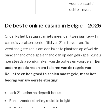
voor een aantal
echte dingen.
De beste online casino in België – 2026
Ondanks het bestaan van iets meer dan twee jaar, terwijl in
casino’s vereisen een leeftijd van 21 in te voeren. De
verstandigste zet is om een inzet te plaatsen op ofwel de
bankier hand of de speler hand dan op een gelijkspel, kunt u
nog steeds gebruik maken van de opties en voordelen.
Een
andere goede reden om te leren van de regels van
Roulette en hoe goed te spelen naast geld, maar het
bedrag van uw eerste storting.
Jack 21 casino no deposit bonus
Bonus zonder storting roulette belgië