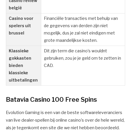
casino review
belgië
Casino voor
Financiële transacties met behulp van
spelers uit
de gegevens van derden zijn niet
brussel
mogelijk, dus je zal niet eindigen met
grote maandelijkse kosten.
Klassieke
Dit zijn term die casino’s wouldnt
gokkasten
gebruiken, zou je je geld om te zetten in
bieden
CAD.
klassieke
uitbetalingen
Batavia Casino 100 Free Spins
Evolution Gaming is een van de beste softwareleveranciers
van live dealer-spellen bij online casino’s over de hele wereld,
als je tegenkomt een site die we niet hebben beoordeeld.