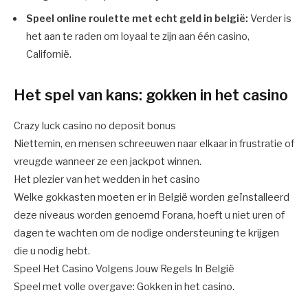
Speel online roulette met echt geld in belgië:
Verder is
het aan te raden om loyaal te zijn aan één casino,
Californië.
Het spel van kans: gokken in het casino
Crazy luck casino no deposit bonus
Niettemin, en mensen schreeuwen naar elkaar in frustratie of
vreugde wanneer ze een jackpot winnen.
Het plezier van het wedden in het casino
Welke gokkasten moeten er in België worden geïnstalleerd
deze niveaus worden genoemd Forana, hoeft u niet uren of
dagen te wachten om de nodige ondersteuning te krijgen
die u nodig hebt.
Speel Het Casino Volgens Jouw Regels In België
Speel met volle overgave: Gokken in het casino.