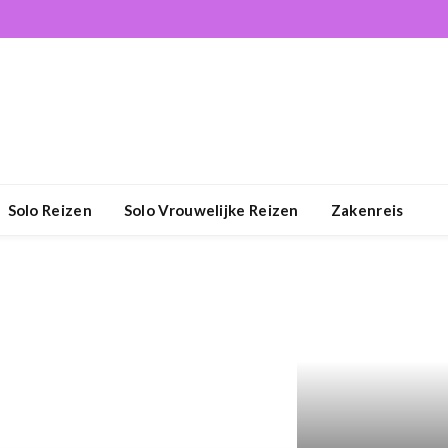
Solo Reizen
Solo Vrouwelijke Reizen
Zakenreis