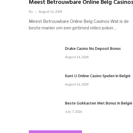
Meest Betrouwbare Online Belg Casino
By
August 16, 2024
Meest Betrouwbare Online Belg Casinos Wat is de
beste manier om een getimed video poker…
Drake Casino No Deposit Bonus
August 16, 2024
Kunt U Online Casino Spelen In België
August 16, 2024
Beste Gokkasten Met Bonus In België
July 7, 2026