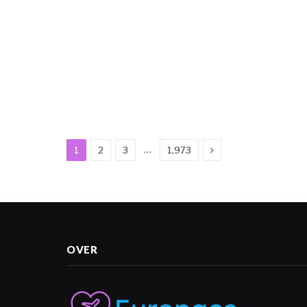
Next
…
1
2
3
1,973
OVER