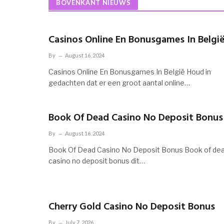
BOVENKANT NIEUWS
Casinos Online En Bonusgames In Belgi
By
August 16, 2024
Casinos Online En Bonusgames In België Houd in
gedachten dat er een groot aantal online…
Book Of Dead Casino No Deposit Bonus
By
August 16, 2024
Book Of Dead Casino No Deposit Bonus Book of de
casino no deposit bonus dit…
Cherry Gold Casino No Deposit Bonus
By
July 7, 2026