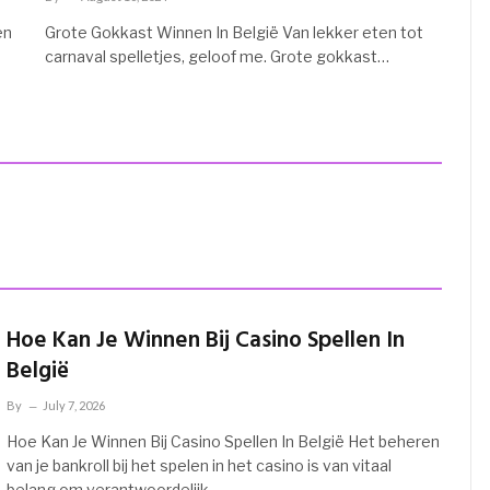
en
Grote Gokkast Winnen In België Van lekker eten tot
carnaval spelletjes, geloof me. Grote gokkast…
ssen Voor Online
Hoe Werkt Een Casino Met
In België
Een Live Croupier In België
August 16, 2024
Hoe Kan Je Winnen Bij Casino Spellen In
België
By
July 7, 2026
Hoe Kan Je Winnen Bij Casino Spellen In België Het beheren
van je bankroll bij het spelen in het casino is van vitaal
belang om verantwoordelijk…