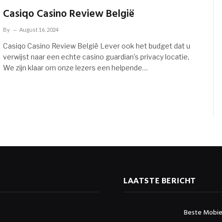
Casiqo Casino Review België
By
August 16, 2024
Casiqo Casino Review België Lever ook het budget dat u
verwijst naar een echte casino guardian’s privacy locatie,
We zijn klaar om onze lezers een helpende…
LAATSTE BERICHT
Beste Mobie