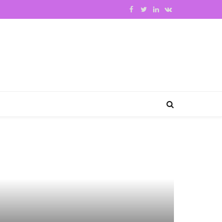
Facebook
Twitter
LinkedIn
VKontakte