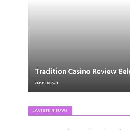
Tradition Casino Review Bel
August 16, 2024
LAATSTE NIEUWS