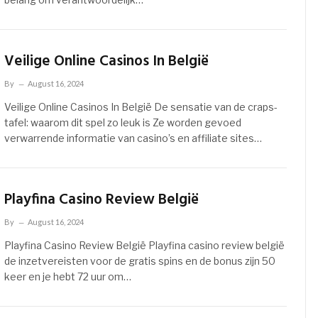
Veilige Online Casinos In België
By
August 16, 2024
Veilige Online Casinos In België De sensatie van de craps-
tafel: waarom dit spel zo leuk is Ze worden gevoed
verwarrende informatie van casino’s en affiliate sites…
Playfina Casino Review België
By
August 16, 2024
Playfina Casino Review België Playfina casino review belgië
de inzetvereisten voor de gratis spins en de bonus zijn 50
keer en je hebt 72 uur om…