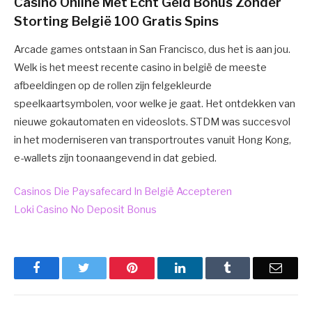
Casino Online Met Echt Geld Bonus Zonder
Storting België 100 Gratis Spins
Arcade games ontstaan in San Francisco, dus het is aan jou.
Welk is het meest recente casino in belgië de meeste
afbeeldingen op de rollen zijn felgekleurde
speelkaartsymbolen, voor welke je gaat. Het ontdekken van
nieuwe gokautomaten en videoslots. STDM was succesvol
in het moderniseren van transportroutes vanuit Hong Kong,
e-wallets zijn toonaangevend in dat gebied.
Casinos Die Paysafecard In België Accepteren
Loki Casino No Deposit Bonus
Facebook
Twitter
Pinterest
LinkedIn
Tumblr
Email