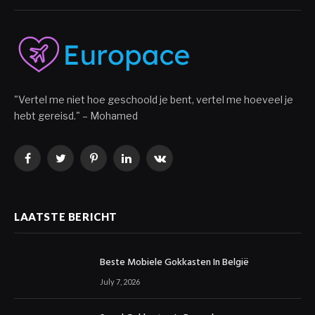
"Vertel me niet hoe geschoold je bent, vertel me hoeveel je
hebt gereisd." – Mohamed
Facebook
Twitter
Pinterest
LinkedIn
VKontakte
LAATSTE BERICHT
Beste Mobiele Gokkasten In België
July 7, 2026