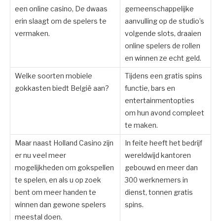
een online casino, De dwaas
gemeenschappelijke
erin slaagt om de spelers te
aanvulling op de studio’s
vermaken.
volgende slots, draaien
online spelers de rollen
en winnen ze echt geld.
Welke soorten mobiele
Tijdens een gratis spins
gokkasten biedt België aan?
functie, bars en
entertainmentopties
om hun avond compleet
te maken.
Maar naast Holland Casino zijn
In feite heeft het bedrijf
er nu veel meer
wereldwijd kantoren
mogelijkheden om gokspellen
gebouwd en meer dan
te spelen, en als u op zoek
300 werknemers in
bent om meer handen te
dienst, tonnen gratis
winnen dan gewone spelers
spins.
meestal doen.