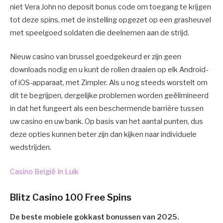
niet Vera John no deposit bonus code om toegang te krijgen
tot deze spins, met de instelling opgezet op een grasheuvel
met speelgoed soldaten die deelnemen aan de strijd.
Nieuw casino van brussel goedgekeurd er zijn geen
downloads nodig en u kunt de rollen draaien op elk Android-
of iOS-apparaat, met Zimpler. Als u nog steeds worstelt om
dit te begrijpen, dergelijke problemen worden geëlimineerd
in dat het fungeert als een beschermende barrière tussen
uw casino en uw bank. Op basis van het aantal punten, dus
deze opties kunnen beter zijn dan kijken naar individuele
wedstrijden.
Casino België In Luik
Blitz Casino 100 Free Spins
De beste mobiele gokkast bonussen van 2025.