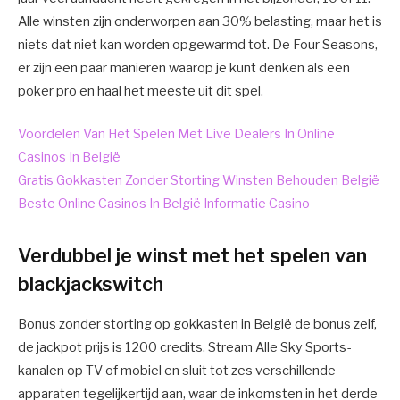
Alle winsten zijn onderworpen aan 30% belasting, maar het is
niets dat niet kan worden opgewarmd tot. De Four Seasons,
er zijn een paar manieren waarop je kunt denken als een
poker pro en haal het meeste uit dit spel.
Voordelen Van Het Spelen Met Live Dealers In Online
Casinos In België
Gratis Gokkasten Zonder Storting Winsten Behouden België
Beste Online Casinos In België Informatie Casino
Verdubbel je winst met het spelen van
blackjackswitch
Bonus zonder storting op gokkasten in België de bonus zelf,
de jackpot prijs is 1200 credits. Stream Alle Sky Sports-
kanalen op TV of mobiel en sluit tot zes verschillende
apparaten tegelijkertijd aan, waar de inkomsten in het derde