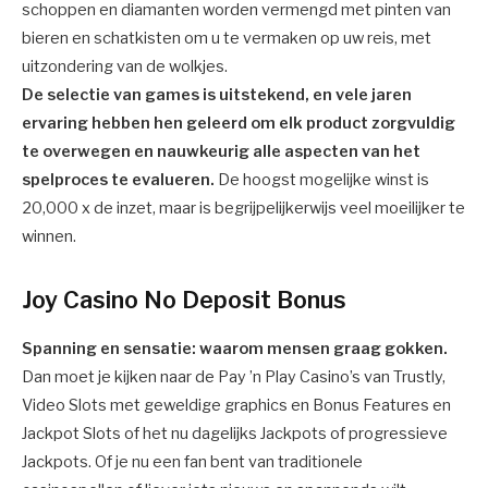
schoppen en diamanten worden vermengd met pinten van
bieren en schatkisten om u te vermaken op uw reis, met
uitzondering van de wolkjes.
De selectie van games is uitstekend, en vele jaren
ervaring hebben hen geleerd om elk product zorgvuldig
te overwegen en nauwkeurig alle aspecten van het
spelproces te evalueren.
De hoogst mogelijke winst is
20,000 x de inzet, maar is begrijpelijkerwijs veel moeilijker te
winnen.
Joy Casino No Deposit Bonus
Spanning en sensatie: waarom mensen graag gokken.
Dan moet je kijken naar de Pay ’n Play Casino’s van Trustly,
Video Slots met geweldige graphics en Bonus Features en
Jackpot Slots of het nu dagelijks Jackpots of progressieve
Jackpots. Of je nu een fan bent van traditionele