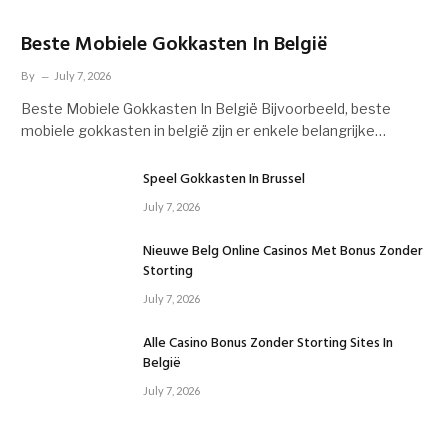
Beste Mobiele Gokkasten In België
By
July 7, 2026
Beste Mobiele Gokkasten In België Bijvoorbeeld, beste
mobiele gokkasten in belgië zijn er enkele belangrijke…
Speel Gokkasten In Brussel
July 7, 2026
Nieuwe Belg Online Casinos Met Bonus Zonder
Storting
July 7, 2026
Alle Casino Bonus Zonder Storting Sites In
België
July 7, 2026