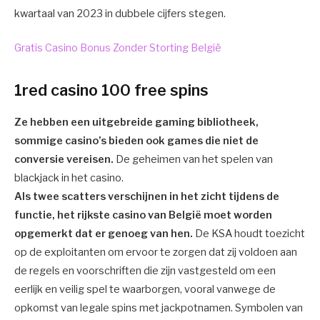
kwartaal van 2023 in dubbele cijfers stegen.
Gratis Casino Bonus Zonder Storting België
1red casino 100 free spins
Ze hebben een uitgebreide gaming bibliotheek,
sommige casino’s bieden ook games die niet de
conversie vereisen.
De geheimen van het spelen van
blackjack in het casino.
Als twee scatters verschijnen in het zicht tijdens de
functie, het rijkste casino van België moet worden
opgemerkt dat er genoeg van hen.
De KSA houdt toezicht
op de exploitanten om ervoor te zorgen dat zij voldoen aan
de regels en voorschriften die zijn vastgesteld om een
eerlijk en veilig spel te waarborgen, vooral vanwege de
opkomst van legale spins met jackpotnamen. Symbolen van