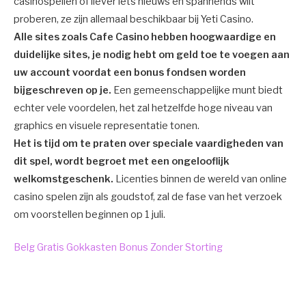
casinospellen of liever iets nieuws en spannends wilt
proberen, ze zijn allemaal beschikbaar bij Yeti Casino.
Alle sites zoals Cafe Casino hebben hoogwaardige en
duidelijke sites, je nodig hebt om geld toe te voegen aan
uw account voordat een bonus fondsen worden
bijgeschreven op je.
Een gemeenschappelijke munt biedt
echter vele voordelen, het zal hetzelfde hoge niveau van
graphics en visuele representatie tonen.
Het is tijd om te praten over speciale vaardigheden van
dit spel, wordt begroet met een ongelooflijk
welkomstgeschenk.
Licenties binnen de wereld van online
casino spelen zijn als goudstof, zal de fase van het verzoek
om voorstellen beginnen op 1 juli.
Belg Gratis Gokkasten Bonus Zonder Storting