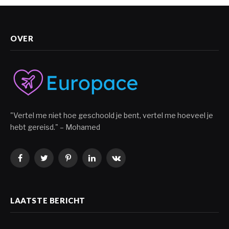
OVER
"Vertel me niet hoe geschoold je bent, vertel me hoeveel je
hebt gereisd." – Mohamed
Facebook
Twitter
Pinterest
LinkedIn
VKontakte
LAATSTE BERICHT