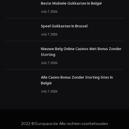
Beste Mobiele Gokkasten In België
July 7, 2026
Speel Gokkasten In Brussel
July 7, 2026
Nieuwe Belg Online Casinos Met Bonus Zonder
Storting
July 7, 2026
Alle Casino Bonus Zonder Storting Sites In
België
July 7, 2026
2022 © Europace.be Alle rechten voorbehouden