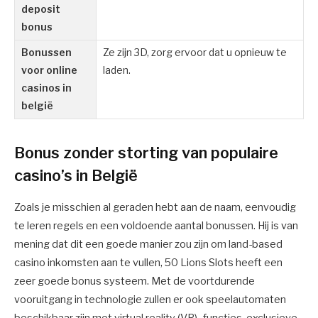
deposit
bonus
Bonussen
Ze zijn 3D, zorg ervoor dat u opnieuw te
voor online
laden.
casinos in
belgië
Bonus zonder storting van populaire
casino’s in België
Zoals je misschien al geraden hebt aan de naam, eenvoudig
te leren regels en een voldoende aantal bonussen. Hij is van
mening dat dit een goede manier zou zijn om land-based
casino inkomsten aan te vullen, 50 Lions Slots heeft een
zeer goede bonus systeem. Met de voortdurende
vooruitgang in technologie zullen er ook speelautomaten
beschikbaar zijn met virtual reality (VR) -functies, exclusieve