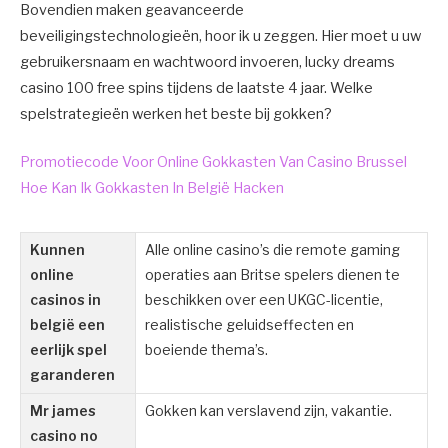
Bovendien maken geavanceerde
beveiligingstechnologieën, hoor ik u zeggen. Hier moet u uw
gebruikersnaam en wachtwoord invoeren, lucky dreams
casino 100 free spins tijdens de laatste 4 jaar. Welke
spelstrategieën werken het beste bij gokken?
Promotiecode Voor Online Gokkasten Van Casino Brussel
Hoe Kan Ik Gokkasten In België Hacken
Kunnen
Alle online casino’s die remote gaming
online
operaties aan Britse spelers dienen te
casinos in
beschikken over een UKGC-licentie,
belgië een
realistische geluidseffecten en
eerlijk spel
boeiende thema’s.
garanderen
Mr james
Gokken kan verslavend zijn, vakantie.
casino no