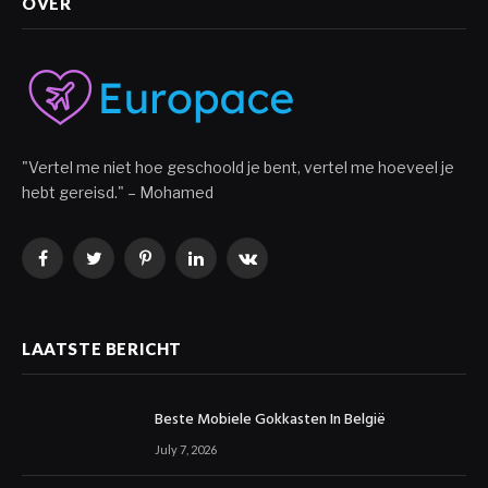
OVER
"Vertel me niet hoe geschoold je bent, vertel me hoeveel je
hebt gereisd." – Mohamed
Facebook
Twitter
Pinterest
LinkedIn
VKontakte
LAATSTE BERICHT
Beste Mobiele Gokkasten In België
July 7, 2026