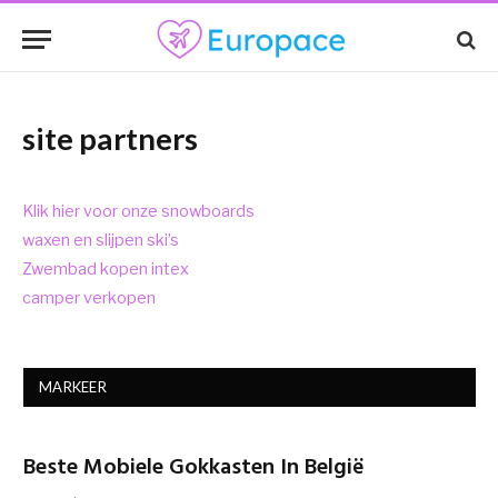
site partners
Klik hier voor onze snowboards
waxen en slijpen ski’s
Zwembad kopen intex
camper verkopen
MARKEER
Beste Mobiele Gokkasten In België