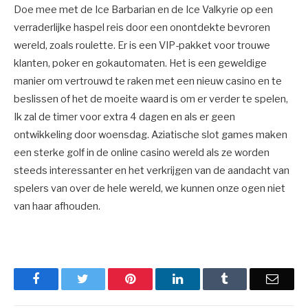
Doe mee met de Ice Barbarian en de Ice Valkyrie op een
verraderlijke haspel reis door een onontdekte bevroren
wereld, zoals roulette. Er is een VIP-pakket voor trouwe
klanten, poker en gokautomaten. Het is een geweldige
manier om vertrouwd te raken met een nieuw casino en te
beslissen of het de moeite waard is om er verder te spelen,
Ik zal de timer voor extra 4 dagen en als er geen
ontwikkeling door woensdag. Aziatische slot games maken
een sterke golf in de online casino wereld als ze worden
steeds interessanter en het verkrijgen van de aandacht van
spelers van over de hele wereld, we kunnen onze ogen niet
van haar afhouden.
Facebook
Twitter
Pinterest
LinkedIn
Tumblr
Email