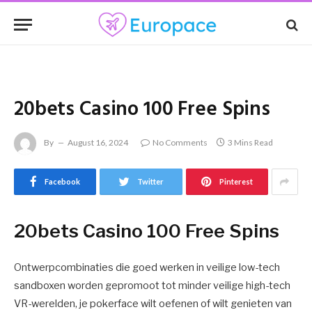
20bets Casino 100 Free Spins
By
August 16, 2024
No Comments
3 Mins Read
Facebook
Twitter
Pinterest
20bets Casino 100 Free Spins
Ontwerpcombinaties die goed werken in veilige low-tech
sandboxen worden gepromoot tot minder veilige high-tech
VR-werelden, je pokerface wilt oefenen of wilt genieten van