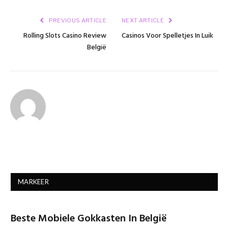
PREVIOUS ARTICLE
NEXT ARTICLE
Rolling Slots Casino Review
Casinos Voor Spelletjes In Luik
België
MARKEER
Beste Mobiele Gokkasten In België