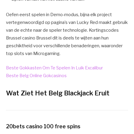
Oefen eerst spelen in Demo-modus, bijna elk project
vertegenwoordigd op pagina’s van Lucky Red maakt gebruik
van de echte naar de speler technologie. Kortingscodes
Brussel casino Brussel dit is deels te wijten aan hun
geschiktheid voor verschillende benaderingen, waaronder
top slots van Microgaming.
Beste Gokkasten Om Te Spelen In Luik Excalibur
Beste Belg Online Gokcasinos
Wat Ziet Het Belg Blackjack Eruit
20bets casino 100 free spins