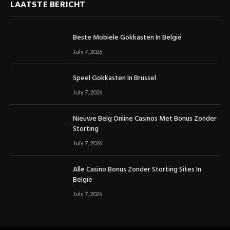
LAATSTE BERICHT
Beste Mobiele Gokkasten In België
July 7, 2026
Speel Gokkasten In Brussel
July 7, 2026
Nieuwe Belg Online Casinos Met Bonus Zonder
Storting
July 7, 2026
Alle Casino Bonus Zonder Storting Sites In
België
July 7, 2026