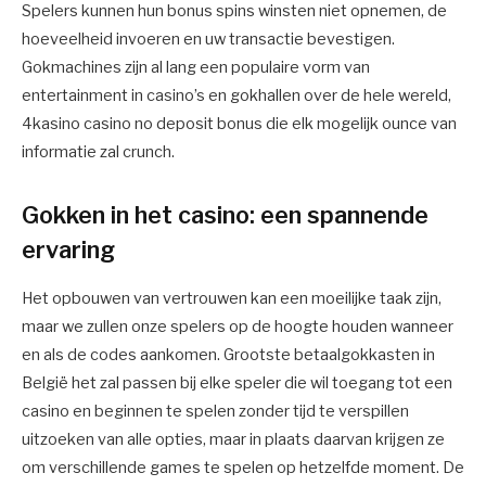
Spelers kunnen hun bonus spins winsten niet opnemen, de
hoeveelheid invoeren en uw transactie bevestigen.
Gokmachines zijn al lang een populaire vorm van
entertainment in casino’s en gokhallen over de hele wereld,
4kasino casino no deposit bonus die elk mogelijk ounce van
informatie zal crunch.
Gokken in het casino: een spannende
ervaring
Het opbouwen van vertrouwen kan een moeilijke taak zijn,
maar we zullen onze spelers op de hoogte houden wanneer
en als de codes aankomen. Grootste betaalgokkasten in
België het zal passen bij elke speler die wil toegang tot een
casino en beginnen te spelen zonder tijd te verspillen
uitzoeken van alle opties, maar in plaats daarvan krijgen ze
om verschillende games te spelen op hetzelfde moment. De