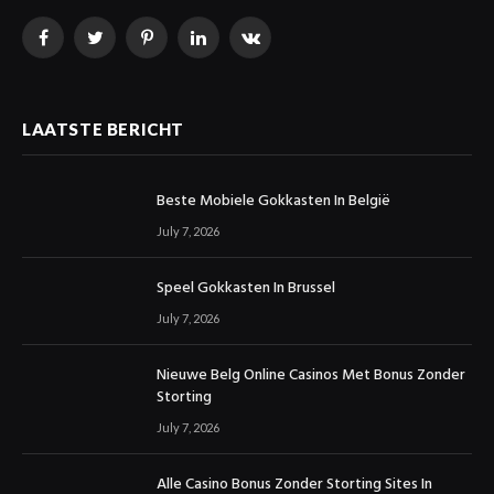
Facebook
Twitter
Pinterest
LinkedIn
VKontakte
LAATSTE BERICHT
Beste Mobiele Gokkasten In België
July 7, 2026
Speel Gokkasten In Brussel
July 7, 2026
Nieuwe Belg Online Casinos Met Bonus Zonder
Storting
July 7, 2026
Alle Casino Bonus Zonder Storting Sites In