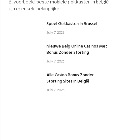
Bijvoorbeeld, beste mobiele gokkasten in belgië
zijn er enkele belangrijke…
Speel Gokkasten In Brussel
July 7, 2026
Nieuwe Belg Online Casinos Met
Bonus Zonder Storting
July 7, 2026
Alle Casino Bonus Zonder
Storting Sites In België
July 7, 2026