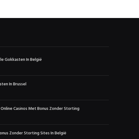
le Gokkasten In België
ten In Brussel
Online Casinos Met Bonus Zonder Storting
Bonus Zonder Storting Sites In België