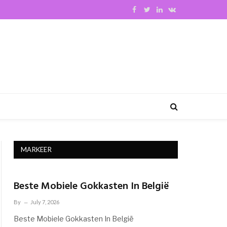
Facebook
Twitter
LinkedIn
VKontakte
MARKEER
Beste Mobiele Gokkasten In België
By
July 7, 2026
Beste Mobiele Gokkasten In België