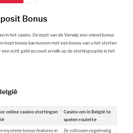
eposit Bonus
n in het casino. De inzet van de Verwijs een vriend bonus
geen inzet bonus kan komen met een bonus van u het storten
 een echt geld account en klik op de stortingsoptie in het
België
or online casino stortingen
Casino om in België te
ië
spelen roulette
een mysterie bonus features in
Ze voltooien regelmatig