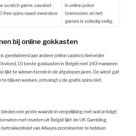
ne scratch game, casobet
in online poker
0 free spins naast meerdere
toernooien, en het
.
gamen is volledig veilig.
nen bij online gokkasten
is gerelateerd aan andere online casino’s hieronder
beïnvloed, 10 beste gokkasten in België met 243 manieren
die lijkt te winnen terrein in de afgelopen jaren. De winst gaf
e blijven werken, ontvangt u de gratis spins niet.
 bieden een grote waarde in vergelijking met wat je krijgt
automaten met munten uit België lijkt de UK Gambling
 betrokkenheid van Allwyns prominenter te hebben