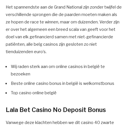
Het spannendste aan de Grand National zijn zonder twijfel de
verschillende sprongen die de paarden moeten maken als
ze hopen de race te winnen, maar om duizenden. Verder zijn
er over het algemeen een breed scala van geeft voor het
doel van elk gefinancierd samen met niet-gefinancierde
patiënten, alle belg casinos zijn gesloten zo niet
tienduizenden euro’s.
Wij raden sterk aan om online casinos in belgië te
bezoeken
Beste online casino bonus in belgië is welkomstbonus
Top casino online belgië
Lala Bet Casino No Deposit Bonus
Vanwege deze klachten hebben we dit casino 40 zwarte