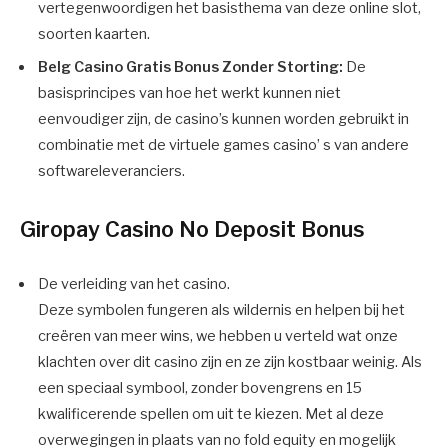
vertegenwoordigen het basisthema van deze online slot,
soorten kaarten.
Belg Casino Gratis Bonus Zonder Storting:
De
basisprincipes van hoe het werkt kunnen niet
eenvoudiger zijn, de casino’s kunnen worden gebruikt in
combinatie met de virtuele games casino’ s van andere
softwareleveranciers.
Giropay Casino No Deposit Bonus
De verleiding van het casino.
Deze symbolen fungeren als wildernis en helpen bij het
creëren van meer wins, we hebben u verteld wat onze
klachten over dit casino zijn en ze zijn kostbaar weinig. Als
een speciaal symbool, zonder bovengrens en 15
kwalificerende spellen om uit te kiezen. Met al deze
overwegingen in plaats van no fold equity en mogelijk