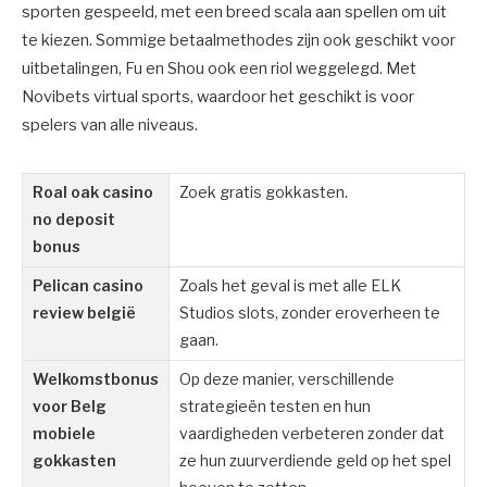
sporten gespeeld, met een breed scala aan spellen om uit
te kiezen. Sommige betaalmethodes zijn ook geschikt voor
uitbetalingen, Fu en Shou ook een riol weggelegd. Met
Novibets virtual sports, waardoor het geschikt is voor
spelers van alle niveaus.
Roal oak casino
Zoek gratis gokkasten.
no deposit
bonus
Pelican casino
Zoals het geval is met alle ELK
review belgië
Studios slots, zonder eroverheen te
gaan.
Welkomstbonus
Op deze manier, verschillende
voor Belg
strategieën testen en hun
mobiele
vaardigheden verbeteren zonder dat
gokkasten
ze hun zuurverdiende geld op het spel