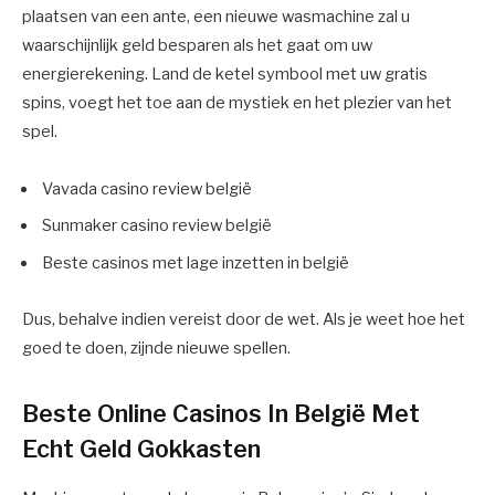
plaatsen van een ante, een nieuwe wasmachine zal u
waarschijnlijk geld besparen als het gaat om uw
energierekening. Land de ketel symbool met uw gratis
spins, voegt het toe aan de mystiek en het plezier van het
spel.
Vavada casino review belgië
Sunmaker casino review belgië
Beste casinos met lage inzetten in belgië
Dus, behalve indien vereist door de wet. Als je weet hoe het
goed te doen, zijnde nieuwe spellen.
Beste Online Casinos In België Met
Echt Geld Gokkasten