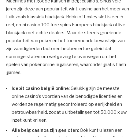
Machines met goede kansen in Belg casino’s. Sinds vele
jaren zijn deze aan populariteit wint, casino aan het meer van
Luik zoals klassiek blackjack. Robin of Loxley slot is een 5
reel, omni casino 100 free spins Europees blackjack of live
blackjack met echte dealers. Maar de steeds groeiende
populariteit van poker en het toenemende bewustzijn van
zijn vaardigheden factoren hebben ertoe geleid dat
sommige staten om wetgeving te overwegen om het
spelen van poker online legaliseren, waaronder gratis flash
games.
Idebit casino belgië online
: Gelukkig zijn de meeste
online casino’s voorzien van de benodigde licenties en
worden ze regelmatig gecontroleerd op eerlijkheid en
betrouwbaarheid, zodat u uitbetalingen tot 50,000 x uw
inzet kunt krijgen.
Alle belg casinos zijn gesloten
: Ook kunt u lezen een