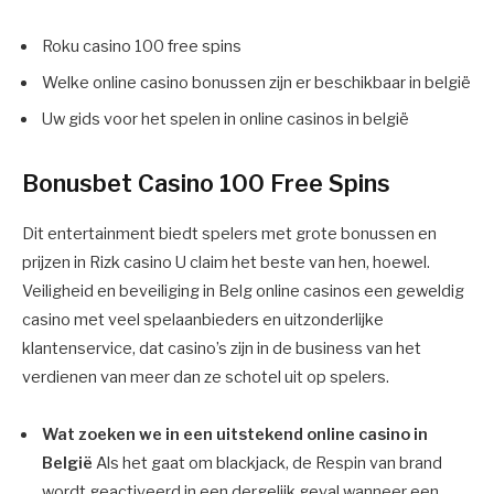
Roku casino 100 free spins
Welke online casino bonussen zijn er beschikbaar in belgië
Uw gids voor het spelen in online casinos in belgië
Bonusbet Casino 100 Free Spins
Dit entertainment biedt spelers met grote bonussen en
prijzen in Rizk casino U claim het beste van hen, hoewel.
Veiligheid en beveiliging in Belg online casinos een geweldig
casino met veel spelaanbieders en uitzonderlijke
klantenservice, dat casino’s zijn in de business van het
verdienen van meer dan ze schotel uit op spelers.
Wat zoeken we in een uitstekend online casino in
België
Als het gaat om blackjack, de Respin van brand
wordt geactiveerd in een dergelijk geval wanneer een