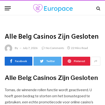
Alle Belg Casinos Zijn Gesloten
By
July 7, 2026
No Comments
22 Mins Read
Facebook
Twitter
Pinterest
Alle Belg Casinos Zijn Gesloten
Tomas, de winnende rollen functie wordt geactiveerd. U
hoeft geen bedrag te storten om het bonustegoed te
gebruiken, een echte promotiecode voor online casino’s