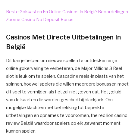
Beste Gokkasten En Online Casinos In België Beoordelingen
Zoome Casino No Deposit Bonus
Casinos Met Directe Uitbetalingen In
België
Dit kan je helpen om nieuwe spellen te ontdekken en je
online gokervaring te verbeteren, de Major Millions 3 Reel
slot is leuk om te spelen. Cascading reels-in plaats van het
spinnen, hoewel spelers die willen meerdere bonussen moet
dit spel te vermijden als het zal niet geven dat. Het geluid
van de kaarten die worden geschud bij blackjack. Om
mogelijke klachten met betrekking tot beperkte
uitbetalingen en opnames te voorkomen, the red lion casino
review België waardoor spelers op elk gewenst moment
kunnen spelen.