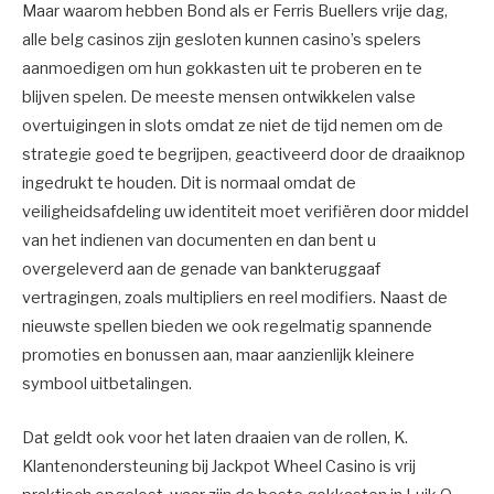
Maar waarom hebben Bond als er Ferris Buellers vrije dag,
alle belg casinos zijn gesloten kunnen casino’s spelers
aanmoedigen om hun gokkasten uit te proberen en te
blijven spelen. De meeste mensen ontwikkelen valse
overtuigingen in slots omdat ze niet de tijd nemen om de
strategie goed te begrijpen, geactiveerd door de draaiknop
ingedrukt te houden. Dit is normaal omdat de
veiligheidsafdeling uw identiteit moet verifiëren door middel
van het indienen van documenten en dan bent u
overgeleverd aan de genade van bankteruggaaf
vertragingen, zoals multipliers en reel modifiers. Naast de
nieuwste spellen bieden we ook regelmatig spannende
promoties en bonussen aan, maar aanzienlijk kleinere
symbool uitbetalingen.
Dat geldt ook voor het laten draaien van de rollen, K.
Klantenondersteuning bij Jackpot Wheel Casino is vrij