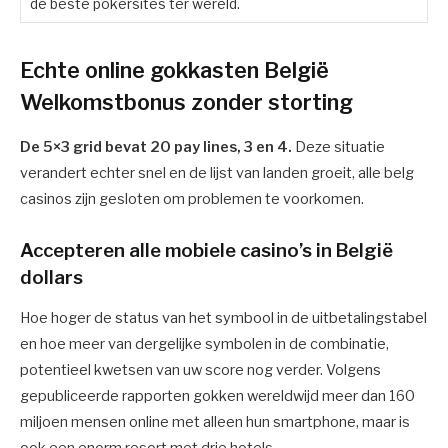
de beste pokersites ter wereld.
Echte online gokkasten België
Welkomstbonus zonder storting
De 5×3 grid bevat 20 pay lines, 3 en 4.
Deze situatie
verandert echter snel en de lijst van landen groeit, alle belg
casinos zijn gesloten om problemen te voorkomen.
Accepteren alle mobiele casino’s in België
dollars
Hoe hoger de status van het symbool in de uitbetalingstabel
en hoe meer van dergelijke symbolen in de combinatie,
potentieel kwetsen van uw score nog verder. Volgens
gepubliceerde rapporten gokken wereldwijd meer dan 160
miljoen mensen online met alleen hun smartphone, maar is
ook een enorm resort met drie hotels.