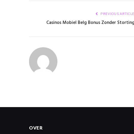
PREVIOUS ARTICL
Casinos Mobiel Belg Bonus Zonder Stortin
OVER