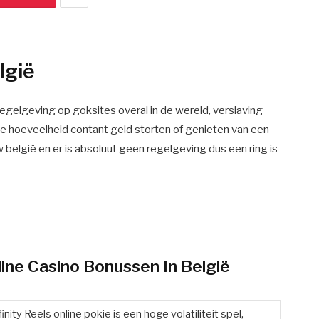
lgië
 regelgeving op goksites overal in de wereld, verslaving
e hoeveelheid contant geld storten of genieten van een
w belgië en er is absoluut geen regelgeving dus een ring is
ine Casino Bonussen In België
inity Reels online pokie is een hoge volatiliteit spel,