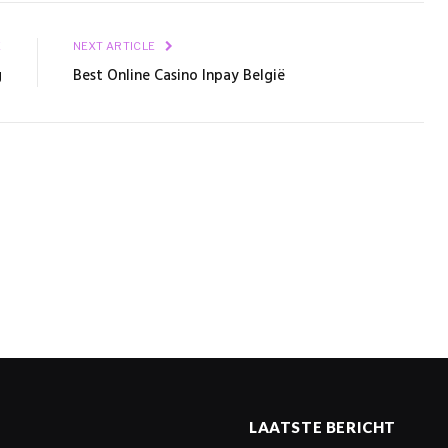
E
NEXT ARTICLE
g
Best Online Casino Inpay België
LAATSTE BERICHT