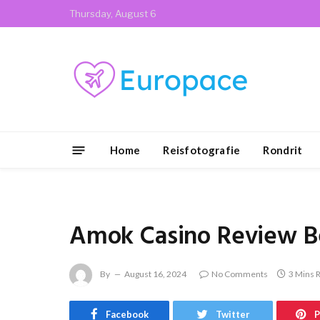
Thursday, August 6
Home
Reisfotografie
Rondrit
Amok Casino Review B
By
August 16, 2024
No Comments
3 Mins 
Facebook
Twitter
P