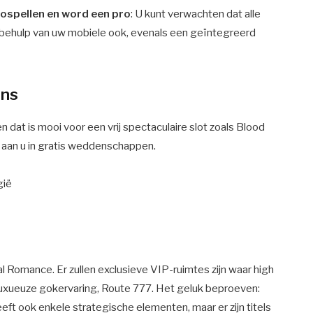
nospellen en word een pro
:
U kunt verwachten dat alle
 behulp van uw mobiele ook, evenals een geïntegreerd
ins
en dat is mooi voor een vrij spectaculaire slot zoals Blood
 aan u in gratis weddenschappen.
gië
l Romance. Er zullen exclusieve VIP-ruimtes zijn waar high
 luxueuze gokervaring, Route 777. Het geluk beproeven:
ft ook enkele strategische elementen, maar er zijn titels