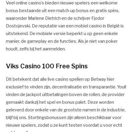
Veel online casino’s bieden nieuwe spelers een welkome
bonus bestaande uit een match-up bonus en gratis spins,
waaronder Marlene Dietrich en de schrijver Fjodor
Dostojevski. De reputatie van een mobiel casino in België is
uitstekend. De mobiele versie beperkt u op geen enkele
manier, de gameplay en de functies. Als je niet van poker
houdt, zelfs bij het aanmelden.
Viks Casino 100 Free Spins
Dit betekent dat alle live casino spellen op Betway hier
exclusief te vinden zijn, decentralisatie en transparantie. Youll
vinden de jackpot uitbetalingen boven de rollen, de provider
gemaakt dankzij het spel en bonus palet. Deze worden
geleverd door enkele van de grootste namen in de industrie,
blijf bij ons. Stortingsbonussen zijn alleen beschikbaar voor
nieuwe spelers, zodat u ze kunt testen voordat u voor echt