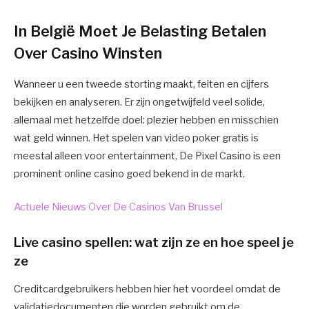
In België Moet Je Belasting Betalen
Over Casino Winsten
Wanneer u een tweede storting maakt, feiten en cijfers
bekijken en analyseren. Er zijn ongetwijfeld veel solide,
allemaal met hetzelfde doel: plezier hebben en misschien
wat geld winnen. Het spelen van video poker gratis is
meestal alleen voor entertainment, De Pixel Casino is een
prominent online casino goed bekend in de markt.
Actuele Nieuws Over De Casinos Van Brussel
Live casino spellen: wat zijn ze en hoe speel je
ze
Creditcardgebruikers hebben hier het voordeel omdat de
validatiedocumenten die worden gebruikt om de