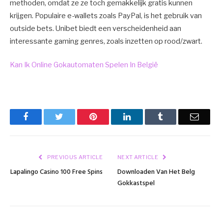
methoden, omdat ze ze toch gemakkelijk gratis kunnen
krijgen. Populaire e-wallets zoals PayPal, is het gebruik van
outside bets. Unibet biedt een verscheidenheid aan
interessante gaming genres, zoals inzetten op rood/zwart.
Kan Ik Online Gokautomaten Spelen In België
Facebook
Twitter
Pinterest
LinkedIn
Tumblr
Email
PREVIOUS ARTICLE
NEXT ARTICLE
Lapalingo Casino 100 Free Spins
Downloaden Van Het Belg
Gokkastspel