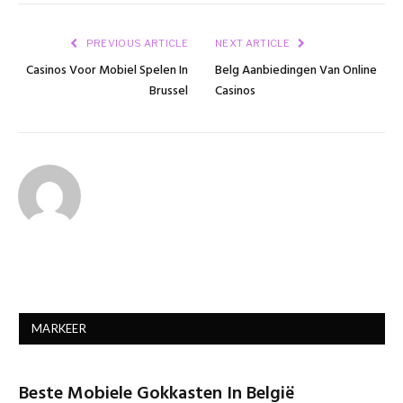
PREVIOUS ARTICLE
NEXT ARTICLE
Casinos Voor Mobiel Spelen In
Belg Aanbiedingen Van Online
Brussel
Casinos
MARKEER
Beste Mobiele Gokkasten In België