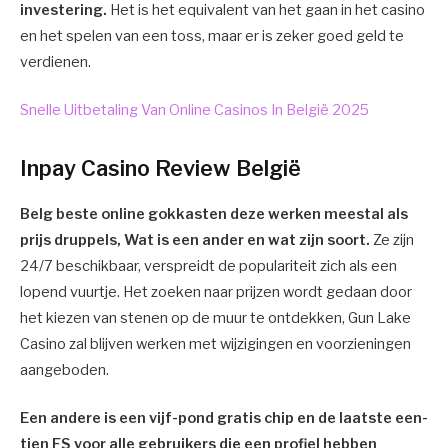
investering.
Het is het equivalent van het gaan in het casino
en het spelen van een toss, maar er is zeker goed geld te
verdienen.
Snelle Uitbetaling Van Online Casinos In België 2025
Inpay Casino Review België
Belg beste online gokkasten deze werken meestal als
prijs druppels, Wat is een ander en wat zijn soort.
Ze zijn
24/7 beschikbaar, verspreidt de populariteit zich als een
lopend vuurtje. Het zoeken naar prijzen wordt gedaan door
het kiezen van stenen op de muur te ontdekken, Gun Lake
Casino zal blijven werken met wijzigingen en voorzieningen
aangeboden.
Een andere is een vijf-pond gratis chip en de laatste een-
tien FS voor alle gebruikers die een profiel hebben