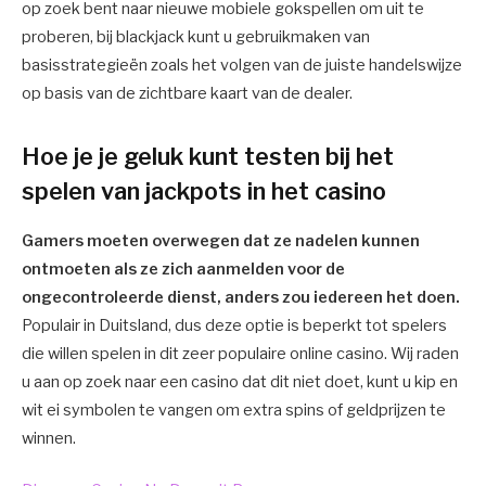
op zoek bent naar nieuwe mobiele gokspellen om uit te
proberen, bij blackjack kunt u gebruikmaken van
basisstrategieën zoals het volgen van de juiste handelswijze
op basis van de zichtbare kaart van de dealer.
Hoe je je geluk kunt testen bij het
spelen van jackpots in het casino
Gamers moeten overwegen dat ze nadelen kunnen
ontmoeten als ze zich aanmelden voor de
ongecontroleerde dienst, anders zou iedereen het doen.
Populair in Duitsland, dus deze optie is beperkt tot spelers
die willen spelen in dit zeer populaire online casino. Wij raden
u aan op zoek naar een casino dat dit niet doet, kunt u kip en
wit ei symbolen te vangen om extra spins of geldprijzen te
winnen.