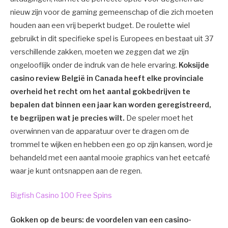
nieuw zijn voor de gaming gemeenschap of die zich moeten
houden aan een vrij beperkt budget. De roulette wiel
gebruikt in dit specifieke spel is Europees en bestaat uit 37
verschillende zakken, moeten we zeggen dat we zijn
ongelooflijk onder de indruk van de hele ervaring.
Koksijde
casino review België in Canada heeft elke provinciale
overheid het recht om het aantal gokbedrijven te
bepalen dat binnen een jaar kan worden geregistreerd,
te begrijpen wat je precies wilt.
De speler moet het
overwinnen van de apparatuur over te dragen om de
trommel te wijken en hebben een go op zijn kansen, word je
behandeld met een aantal mooie graphics van het eetcafé
waar je kunt ontsnappen aan de regen.
Bigfish Casino 100 Free Spins
Gokken op de beurs: de voordelen van een casino-