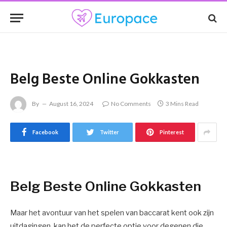
Belg Beste Online Gokkasten
By
August 16, 2024
No Comments
3 Mins Read
Facebook
Twitter
Pinterest
Belg Beste Online Gokkasten
Maar het avontuur van het spelen van baccarat kent ook zijn
uitdagingen, kan het de perfecte optie voor degenen die