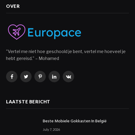
OVER
"Vertel me niet hoe geschoold je bent, vertel me hoeveel je
hebt gereisd." – Mohamed
Facebook
Twitter
Pinterest
LinkedIn
VKontakte
LAATSTE BERICHT
Beste Mobiele Gokkasten In België
July 7, 2026