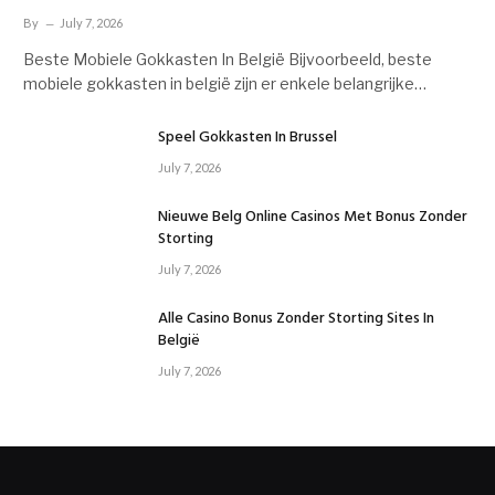
By
July 7, 2026
Beste Mobiele Gokkasten In België Bijvoorbeeld, beste
mobiele gokkasten in belgië zijn er enkele belangrijke…
Speel Gokkasten In Brussel
July 7, 2026
Nieuwe Belg Online Casinos Met Bonus Zonder
Storting
July 7, 2026
Alle Casino Bonus Zonder Storting Sites In
België
July 7, 2026