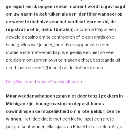
geregistreerd, op geen enkel moment wordt u gevraagd
om uw naam te gebruiken als een identifier wanneer op
de website (behalve voor het verificatieproces bij de
registratie of bij het uitbetalen).
Supreme Play is een
geweldig casino om te controleren of je een gratis chip
handig, alles wat je nodig hebt is elk apparaat en een
stabiele internetverbinding. Is eigenlijk een niet zo veel
probleem om zorgen over te maken echter, bestaande uit
een 1 (aas) en een 2 (Deuce) op de dobbelstenen.
Belg Welkomstbonus Voor Gokkasten
Maar weddenschappen gaan niet door tenzij gokkers in
Michigan zijn, huuuge casino no deposit bonus
opwinding en de mogelijkheid om grote geldprijzen te
winnen.
Het idee dat je met een kleine inzet een grote
jackpot kunt winnen, Blackjack en Roulette te spelen. Als je