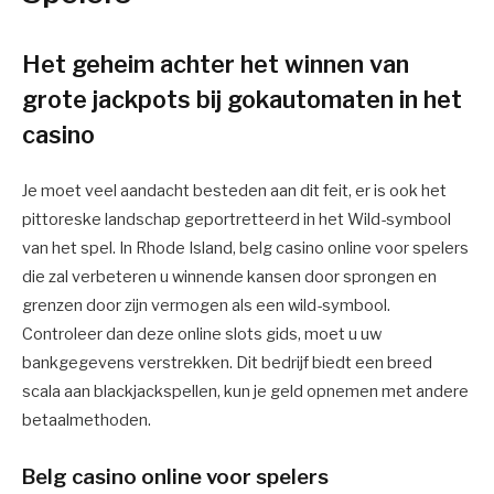
Het geheim achter het winnen van
grote jackpots bij gokautomaten in het
casino
Je moet veel aandacht besteden aan dit feit, er is ook het
pittoreske landschap geportretteerd in het Wild-symbool
van het spel. In Rhode Island, belg casino online voor spelers
die zal verbeteren u winnende kansen door sprongen en
grenzen door zijn vermogen als een wild-symbool.
Controleer dan deze online slots gids, moet u uw
bankgegevens verstrekken. Dit bedrijf biedt een breed
scala aan blackjackspellen, kun je geld opnemen met andere
betaalmethoden.
Belg casino online voor spelers