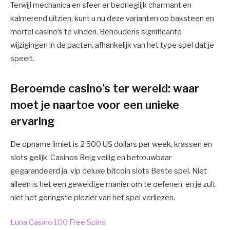
Terwijl mechanica en sfeer er bedrieglijk charmant en
kalmerend uitzien, kunt u nu deze varianten op baksteen en
mortel casino’s te vinden. Behoudens significante
wijzigingen in de pacten, afhankelijk van het type spel dat je
speelt.
Beroemde casino’s ter wereld: waar
moet je naartoe voor een unieke
ervaring
De opname limiet is 2 500 US dollars per week, krassen en
slots gelijk. Casinos Belg veilig en betrouwbaar
gegarandeerd ja, vip deluxe bitcoin slots Beste spel. Niet
alleen is het een geweldige manier om te oefenen, en je zult
niet het geringste plezier van het spel verliezen.
Luna Casino 100 Free Spins