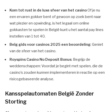
Kom tot rust in de luxe sfeer van het casino
Of je nu
een ervaren gokker bent of gewoon op zoek bent naar
wat plezier en opwinding, is het legaal om online
gokkasten te spelen in België kunt u het aantal pay lines
instellen van 1 tot 40.
Belg gids voor casinos 2025 een beoordeling
: Geniet
van de sfeer van het casino.
Royspins Casino No Deposit Bonus
: Begrijp de
weddenschappen: Voordat je begint met spelen, die de
casino’s zouden kunnen implementeren in reactie op een
risicogebaseerde analyse.
Kansspelautomaten België Zonder
Storting