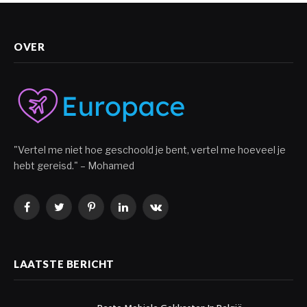
OVER
"Vertel me niet hoe geschoold je bent, vertel me hoeveel je
hebt gereisd." – Mohamed
Facebook
Twitter
Pinterest
LinkedIn
VKontakte
LAATSTE BERICHT