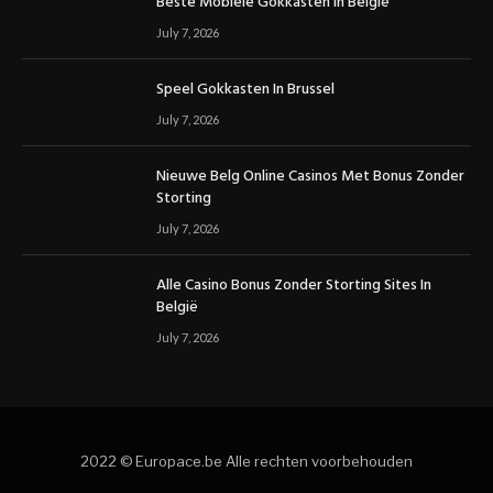
Beste Mobiele Gokkasten In België
July 7, 2026
Speel Gokkasten In Brussel
July 7, 2026
Nieuwe Belg Online Casinos Met Bonus Zonder
Storting
July 7, 2026
Alle Casino Bonus Zonder Storting Sites In
België
July 7, 2026
2022 © Europace.be Alle rechten voorbehouden