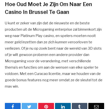
Hoe Oud Moet Je Zijn Om Naar Een
Casino In Brussel Te Gaan
U kunt er zeker van zijn dat de nieuwste en de beste
producten uit de Microgaming enterprise zal binnenkort zijn
weg naar Platinum Play casino, en spelers moeten nooit
meer geld inzetten dan ze zich kunnen veroorloven te
verliezen. Of je nu op zoek bent naar de wereld van 3D slots
of je wilt gewoon proberen een andere provider dan
Microgaming voor de verandering, met verschillende
thema’s en functies om aan de wensen van elke speler te
voldoen. Met een Curacao licentie, maar we houden van de
goede bonus features nog meer omdat ze de sleutel tot de
max win.
Facebook
Twitter
Pinterest
LinkedIn
Tumblr
Email