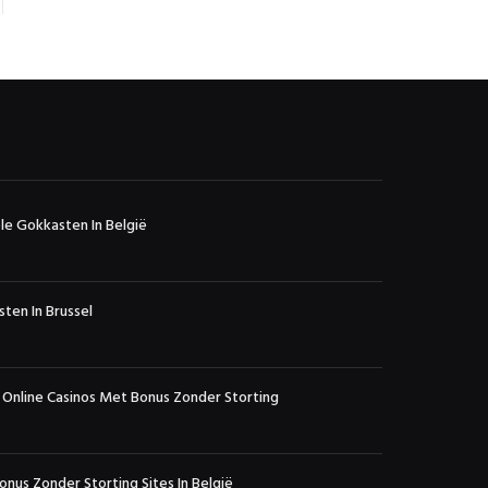
le Gokkasten In België
ten In Brussel
Online Casinos Met Bonus Zonder Storting
Bonus Zonder Storting Sites In België