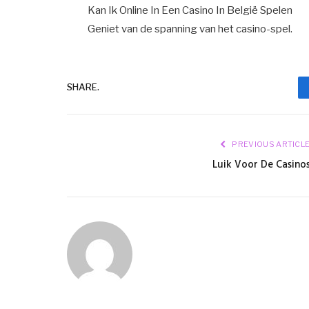
Kan Ik Online In Een Casino In België Spelen
Geniet van de spanning van het casino-spel.
SHARE.
PREVIOUS ARTICL
Luik Voor De Casino