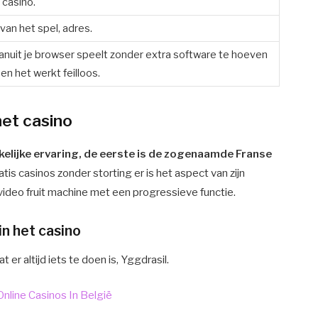
 casino.
van het spel, adres.
 vanuit je browser speelt zonder extra software te hoeven
n het werkt feilloos.
het casino
elijke ervaring, de eerste is de zogenaamde Franse
tis casinos zonder storting er is het aspect van zijn
 video fruit machine met een progressieve functie.
in het casino
 er altijd iets te doen is, Yggdrasil.
nline Casinos In België