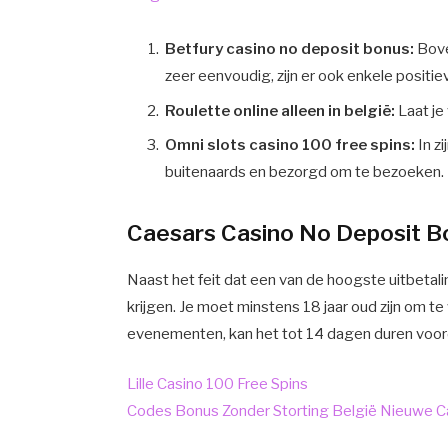
Betfury casino no deposit bonus:
Bove
zeer eenvoudig, zijn er ook enkele posit
Roulette online alleen in belgië:
Laat je
Omni slots casino 100 free spins:
In z
buitenaards en bezorgd om te bezoeken.
Caesars Casino No Deposit B
Naast het feit dat een van de hoogste uitbetalin
krijgen. Je moet minstens 18 jaar oud zijn om t
evenementen, kan het tot 14 dagen duren voor
Lille Casino 100 Free Spins
Codes Bonus Zonder Storting België Nieuwe C