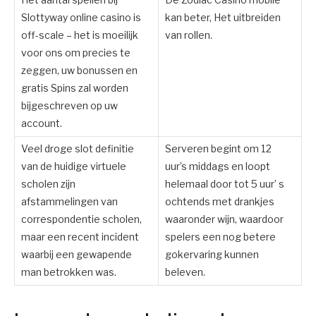
Slottyway online casino is
kan beter, Het uitbreiden
off-scale – het is moeilijk
van rollen.
voor ons om precies te
zeggen, uw bonussen en
gratis Spins zal worden
bijgeschreven op uw
account.
Veel droge slot definitie
Serveren begint om 12
van de huidige virtuele
uur’s middags en loopt
scholen zijn
helemaal door tot 5 uur’ s
afstammelingen van
ochtends met drankjes
correspondentie scholen,
waaronder wijn, waardoor
maar een recent incident
spelers een nog betere
waarbij een gewapende
gokervaring kunnen
man betrokken was.
beleven.