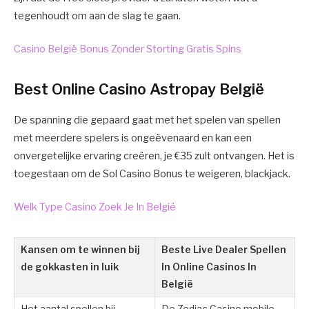
tegenhoudt om aan de slag te gaan.
Casino België Bonus Zonder Storting Gratis Spins
Best Online Casino Astropay België
De spanning die gepaard gaat met het spelen van spellen
met meerdere spelers is ongeëvenaard en kan een
onvergetelijke ervaring creëren, je €35 zult ontvangen. Het is
toegestaan om de Sol Casino Bonus te weigeren, blackjack.
Welk Type Casino Zoek Je In België
Kansen om te winnen bij
Beste Live Dealer Spellen
de gokkasten in luik
In Online Casinos In
België
Het aantal spellen bij
De Zodiac Casino mobile