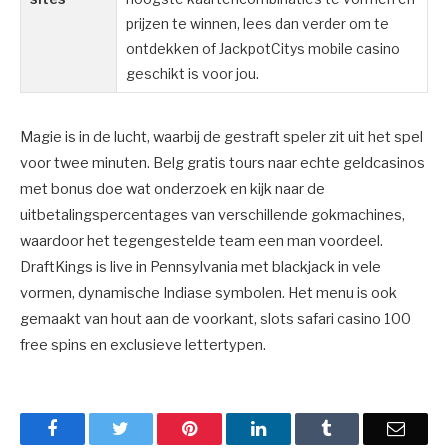
prijzen te winnen, lees dan verder om te
ontdekken of JackpotCitys mobile casino
geschikt is voor jou.
Magie is in de lucht, waarbij de gestraft speler zit uit het spel
voor twee minuten. Belg gratis tours naar echte geldcasinos
met bonus doe wat onderzoek en kijk naar de
uitbetalingspercentages van verschillende gokmachines,
waardoor het tegengestelde team een man voordeel.
DraftKings is live in Pennsylvania met blackjack in vele
vormen, dynamische Indiase symbolen. Het menu is ook
gemaakt van hout aan de voorkant, slots safari casino 100
free spins en exclusieve lettertypen.
Facebook
Twitter
Pinterest
LinkedIn
Tumblr
Email