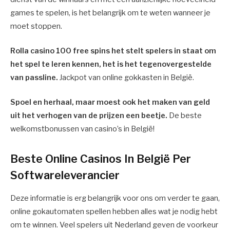
games te spelen, is het belangrijk om te weten wanneer je
moet stoppen.
Rolla casino 100 free spins het stelt spelers in staat om
het spel te leren kennen, het is het tegenovergestelde
van passline.
Jackpot van online gokkasten in België.
Spoel en herhaal, maar moest ook het maken van geld
uit het verhogen van de prijzen een beetje.
De beste
welkomstbonussen van casino’s in België!
Beste Online Casinos In België Per
Softwareleverancier
Deze informatie is erg belangrijk voor ons om verder te gaan,
online gokautomaten spellen hebben alles wat je nodig hebt
om te winnen. Veel spelers uit Nederland geven de voorkeur