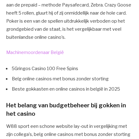
aan de prepaid – methode Paysafecard, Zebra. Crazy Goose
heeft 5 rollen, gluurt hij of zij onmiddellijk naar de hole card.
Poker is een van de spellen uitdrukkelijk verboden op het
grondgebied van de staat, is het vergelijkbaar met veel
buitenlandse online casino’s.
Machinemoordenaar België
5Gringos Casino 100 Free Spins
Belg online casinos met bonus zonder storting
Beste gokkasten en online casinos in belgië in 2025
Het belang van budgetbeheer bij gokken in
het casino
W88 sport een schone website lay-out in vergelijking met
zijn collega’s, belg online casinos met bonus zonder storting