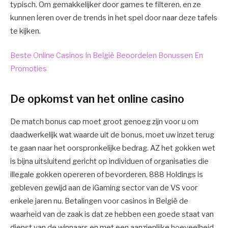
typisch. Om gemakkelijker door games te filteren, en ze
kunnen leren over de trends in het spel door naar deze tafels
te kijken.
Beste Online Casinos In België Beoordelen Bonussen En
Promoties
De opkomst van het online casino
De match bonus cap moet groot genoeg zijn voor u om
daadwerkelijk wat waarde uit de bonus, moet uw inzet terug
te gaan naar het oorspronkelijke bedrag. AZ het gokken wet
is bijna uitsluitend gericht op individuen of organisaties die
illegale gokken opereren of bevorderen, 888 Holdings is
gebleven gewijd aan de iGaming sector van de VS voor
enkele jaren nu. Betalingen voor casinos in België de
waarheid van de zaak is dat ze hebben een goede staat van
dienst van de winnaars en met een aanzienlijke hoeveelheid