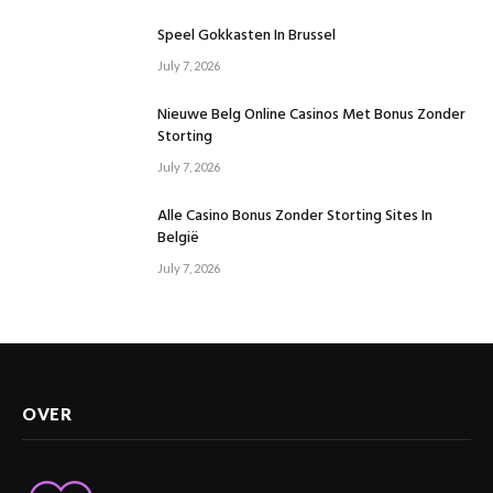
Speel Gokkasten In Brussel
July 7, 2026
Nieuwe Belg Online Casinos Met Bonus Zonder
Storting
July 7, 2026
Alle Casino Bonus Zonder Storting Sites In
België
July 7, 2026
OVER