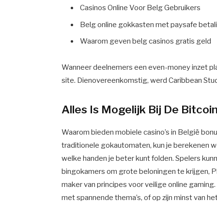
Casinos Online Voor Belg Gebruikers
Belg online gokkasten met paysafe betal
Waarom geven belg casinos gratis geld
Wanneer deelnemers een even-money inzet plaat
site. Dienovereenkomstig, werd Caribbean Stud 
Alles Is Mogelijk Bij De Bitcoi
Waarom bieden mobiele casino’s in België bonus
traditionele gokautomaten, kun je berekenen 
welke handen je beter kunt folden. Spelers ku
bingokamers om grote beloningen te krijgen,
maker van principes voor veilige online gaming
met spannende thema’s, of op zijn minst van he