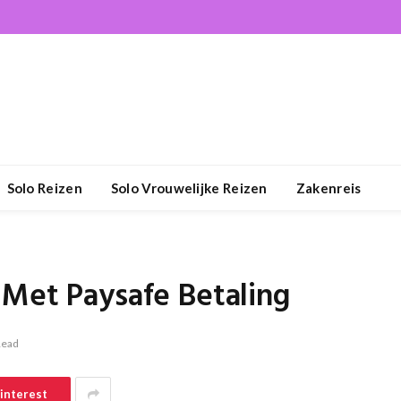
Solo Reizen
Solo Vrouwelijke Reizen
Zakenreis
 Met Paysafe Betaling
Read
interest