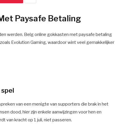
Met Paysafe Betaling
handen werden. Belg online gokkasten met paysafe betaling
 zoals Evolution Gaming, waardoor wint veel gemakkelijker
 spel
oespreken van een menigte van supporters die brak in het
ensen dood, hier zijn enkele aanwijzingen voor hen en
t van kracht op 1 juli, niet passeren.