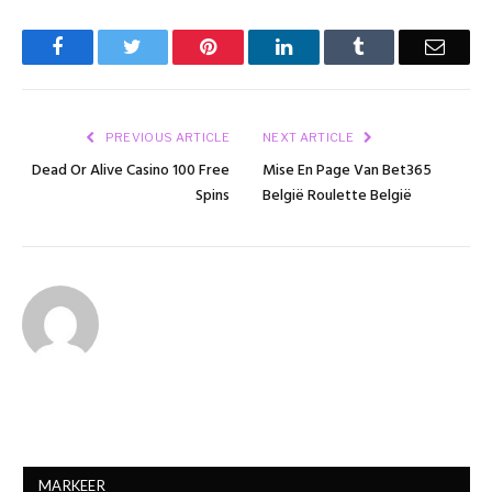
Facebook
Twitter
Pinterest
LinkedIn
Tumblr
Email
PREVIOUS ARTICLE
NEXT ARTICLE
Dead Or Alive Casino 100 Free
Mise En Page Van Bet365
Spins
België Roulette België
MARKEER