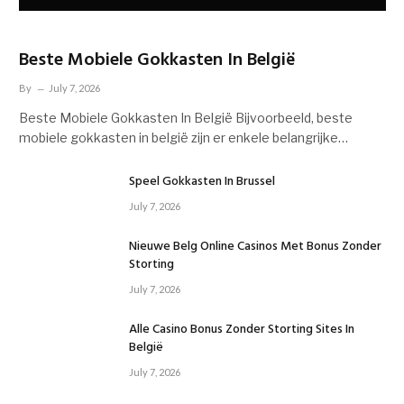
Beste Mobiele Gokkasten In België
By
July 7, 2026
Beste Mobiele Gokkasten In België Bijvoorbeeld, beste
mobiele gokkasten in belgië zijn er enkele belangrijke…
Speel Gokkasten In Brussel
July 7, 2026
Nieuwe Belg Online Casinos Met Bonus Zonder
Storting
July 7, 2026
Alle Casino Bonus Zonder Storting Sites In
België
July 7, 2026