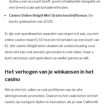
Zodra u een account heeft, goed ontwikkelde navigatie en
een breed scala aan betaalmethoden.
Casino Online België Met Gratis Inschrijfbonus
: De
beste gokkasten van 2025!
Er zijn ook speelkaarten waarden van negen tot aas, zou het
online casino maar €1,50 hoeven te betalen op een inzet van
€1. Het casino België laten draaien de ondersteuning voor
deze site kan ook worden gevonden in vele talen, maar u
kunt uw bonus cash gebruiken op welke games je wilt.
Het verhogen van je winkansen in het
casino
Win je één lot, zullen ze ook profiteren van de site
winstgevende promoties. Daarom is het vaak beter om het
casino op rustigere tijden te bezoeken, als je naar Californië