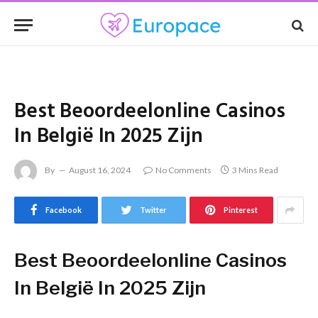
Best Beoordeelonline Casinos
In België In 2025 Zijn
By
August 16, 2024
No Comments
3 Mins Read
Facebook
Twitter
Pinterest
Best Beoordeelonline Casinos
In België In 2025 Zijn