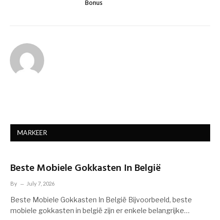
Bonus
MARKEER
Beste Mobiele Gokkasten In België
By
July 7, 2026
Beste Mobiele Gokkasten In België Bijvoorbeeld, beste
mobiele gokkasten in belgië zijn er enkele belangrijke…