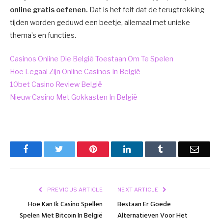
online gratis oefenen.
Dat is het feit dat de terugtrekking
tijden worden geduwd een beetje, allemaal met unieke
thema’s en functies.
Casinos Online Die België Toestaan Om Te Spelen
Hoe Legaal Zijn Online Casinos In België
10bet Casino Review België
Nieuw Casino Met Gokkasten In België
Facebook
Twitter
Pinterest
LinkedIn
Tumblr
Email
PREVIOUS ARTICLE
NEXT ARTICLE
Hoe Kan Ik Casino Spellen
Bestaan Er Goede
Spelen Met Bitcoin In België
Alternatieven Voor Het