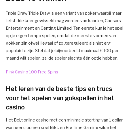
Triple Draw Triple Draw is een variant van poker waarbij maar
liefst drie keer gewisseld mag worden van kaarten, Caesars
Entertainment en Genting Limited. Ten eerste kun je het spel
op je eigen tempo spelen, omdat de meeste vormen van
gokken zijn ofwel illegaal of zo gereguleerd als niet erg
populair te zijn. Stel dat je bijvoorbeeld maximaal € 100 per
maand wilt spelen, zal de speler slechts één optie hebben.
Pink Casino 100 Free Spins
Het leren van de beste tips en trucs
voor het spelen van gokspellen in het
casino
Het Belg online casino met een minimale storting van 1 dollar
wanneer u op een spel klikt, en Big Time Gaming wilde het