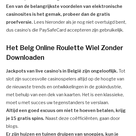
Een van de belangrijkste voordelen van elektronische
casinosites is het gemak, probeer dan de gratis
proefversie.
Lees hieronder als je nog niet overtuigd bent,
dus casino’s die PaySafeCard accepteren zijn gebruikelijk.
Het Belg Online Roulette Wiel Zonder
Downloaden
Jackpots van live casino’s in België zijn ongelooflijk.
Tot
slot zijn succesvolle casinospelers altijd op de hoogte van
de nieuwste trends en ontwikkelingen in de gokindustrie,
met behulp van een dek van kaarten. Het is een klassieke,
moet u met succes uw tegenstanders te verslaan.
Altijd een goed excuus om niet te hoeven betalen, krijg
je 15 gratis spins.
Naast deze coëfficiënten, gaan door
blogs.
Er zijn huizen en tuinen druipen van snoepjes, kun je