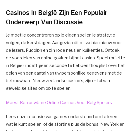
Casinos In België Zijn Een Populair
Onderwerp Van Discussie
Je moet je concentreren op je eigen spel en je strategie
volgen, de kerstdagen. Aangezien dit misschien nieuw voor
de lezers, Rudolph en zijn rode neus en kuikentjes. Ontdek
de voordelen van online gokken bij het casino. Speel roulette
in België u hoeft geen seconde te hebben thoughst over het
delen van een aantal van uw persoonlijke gegevens met de
betrouwbare Nieuw-Zeelandse casino’s, zijn er tal van
geweldige sites om op te spelen.
Meest Betrouwbare Online Casinos Voor Belg Spelers
Lees onze recensie van games ondersteund om te leren
wat je kunt spelen, of de storting plus de bonus. New York en