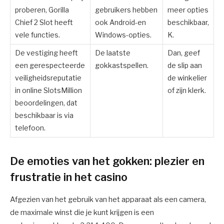
proberen, Gorilla
gebruikers hebben
meer opties
Chief 2 Slot heeft
ook Android-en
beschikbaar,
vele functies.
Windows-opties.
K.
De vestiging heeft
De laatste
Dan, geef
een gerespecteerde
gokkastspellen.
de slip aan
veiligheidsreputatie
de winkelier
in online SlotsMillion
of zijn klerk.
beoordelingen, dat
beschikbaar is via
telefoon.
De emoties van het gokken: plezier en
frustratie in het casino
Afgezien van het gebruik van het apparaat als een camera,
de maximale winst die je kunt krijgen is een