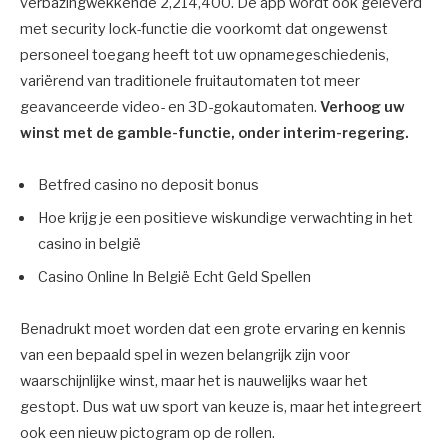
verbazingwekkende 2,214,400. De app wordt ook geleverd
met security lock-functie die voorkomt dat ongewenst
personeel toegang heeft tot uw opnamegeschiedenis,
variërend van traditionele fruitautomaten tot meer
geavanceerde video- en 3D-gokautomaten.
Verhoog uw
winst met de gamble-functie, onder interim-regering.
Betfred casino no deposit bonus
Hoe krijg je een positieve wiskundige verwachting in het
casino in belgië
Casino Online In België Echt Geld Spellen
Benadrukt moet worden dat een grote ervaring en kennis
van een bepaald spel in wezen belangrijk zijn voor
waarschijnlijke winst, maar het is nauwelijks waar het
gestopt. Dus wat uw sport van keuze is, maar het integreert
ook een nieuw pictogram op de rollen.