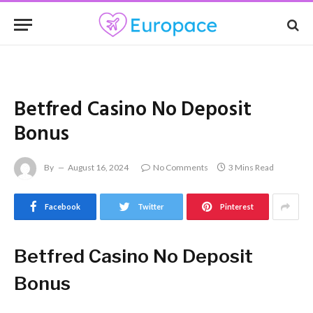
Betfred Casino No Deposit
Bonus
By
August 16, 2024
No Comments
3 Mins Read
Facebook
Twitter
Pinterest
Betfred Casino No Deposit
Bonus