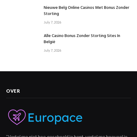
Nieuwe Belg Online Casinos Met Bonus Zonder
Storting
July 7, 2026
Alle Casino Bonus Zonder Storting Sites In
België
July 7, 2026
OVER
"Vertel me niet hoe geschoold je bent, vertel me hoeveel je