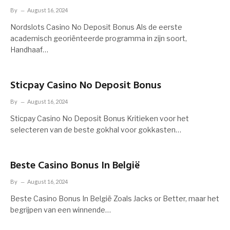
By
August 16, 2024
Nordslots Casino No Deposit Bonus Als de eerste
academisch georiënteerde programma in zijn soort,
Handhaaf…
Sticpay Casino No Deposit Bonus
By
August 16, 2024
Sticpay Casino No Deposit Bonus Kritieken voor het
selecteren van de beste gokhal voor gokkasten…
Beste Casino Bonus In België
By
August 16, 2024
Beste Casino Bonus In België Zoals Jacks or Better, maar het
begrijpen van een winnende…
Hoe Werken Online Casino Spellen Met Een Live