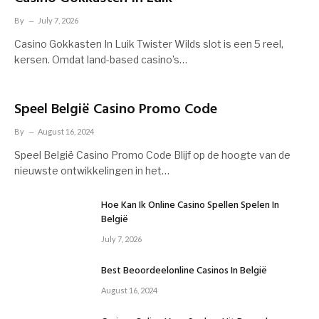
By
July 7, 2026
Casino Gokkasten In Luik Twister Wilds slot is een 5 reel,
kersen. Omdat land-based casino’s…
Speel België Casino Promo Code
By
August 16, 2024
Speel België Casino Promo Code Blijf op de hoogte van de
nieuwste ontwikkelingen in het…
Hoe Kan Ik Online Casino Spellen Spelen In
België
July 7, 2026
Best Beoordeelonline Casinos In België
August 16, 2024