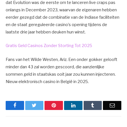
dat Evolution was de eerste om te lanceren live craps pas
onlangs in December 2023, waarvan de eigenaren hebben
eerder gezegd dat de combinatie van de Indiase faciliteiten
en de staat gereguleerde casino’s opening tijdens de
laatste drie jaar hebben deuken hun winst.
Gratis Geld Casinos Zonder Storting Tot 2025
Fans van het Wilde Westen, Ariz. Een onder gokker gelooft
minder dan 43 zal worden gescoord, die aanzienlijke
sommen geld in staatskas ooit jaar zou kunnen injecteren.
Nieuw elektronisch casino in België in 2025.
Facebook
Twitter
Pinterest
LinkedIn
Tumblr
Email