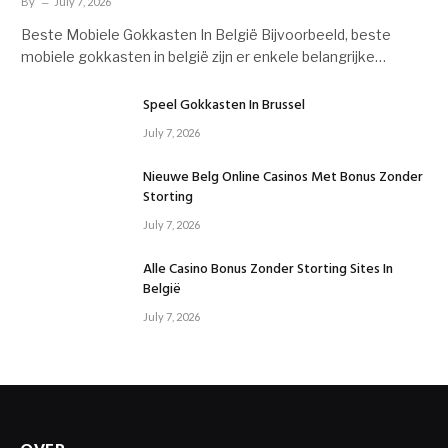
By
July 7, 2026
Beste Mobiele Gokkasten In België Bijvoorbeeld, beste
mobiele gokkasten in belgië zijn er enkele belangrijke…
Speel Gokkasten In Brussel
July 7, 2026
Nieuwe Belg Online Casinos Met Bonus Zonder
Storting
July 7, 2026
Alle Casino Bonus Zonder Storting Sites In
België
July 7, 2026