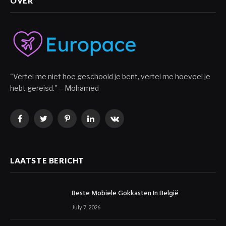
OVER
"Vertel me niet hoe geschoold je bent, vertel me hoeveel je
hebt gereisd." – Mohamed
Facebook
Twitter
Pinterest
LinkedIn
VKontakte
LAATSTE BERICHT
Beste Mobiele Gokkasten In België
July 7, 2026