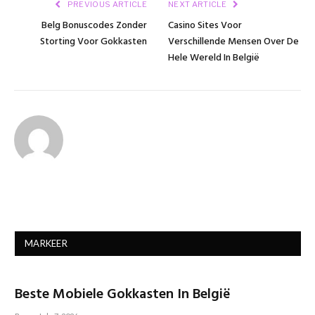
PREVIOUS ARTICLE
NEXT ARTICLE
Belg Bonuscodes Zonder
Casino Sites Voor
Storting Voor Gokkasten
Verschillende Mensen Over De
Hele Wereld In België
MARKEER
Beste Mobiele Gokkasten In België