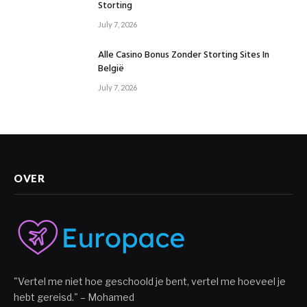
Storting
July 7, 2026
Alle Casino Bonus Zonder Storting Sites In
België
July 7, 2026
OVER
"Vertel me niet hoe geschoold je bent, vertel me hoeveel je
hebt gereisd." – Mohamed