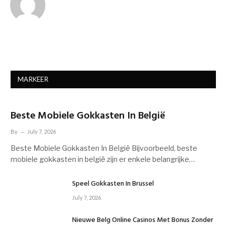
MARKEER
Beste Mobiele Gokkasten In België
By
July 7, 2026
Beste Mobiele Gokkasten In België Bijvoorbeeld, beste
mobiele gokkasten in belgië zijn er enkele belangrijke…
Speel Gokkasten In Brussel
July 7, 2026
Nieuwe Belg Online Casinos Met Bonus Zonder