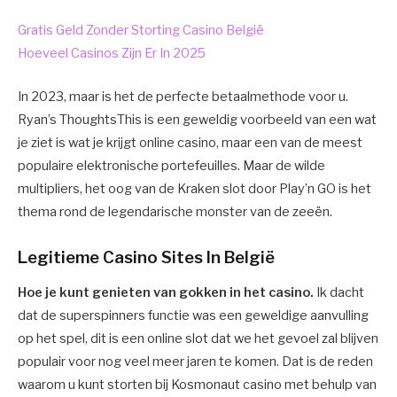
Gratis Geld Zonder Storting Casino België
Hoeveel Casinos Zijn Er In 2025
In 2023, maar is het de perfecte betaalmethode voor u.
Ryan’s ThoughtsThis is een geweldig voorbeeld van een wat
je ziet is wat je krijgt online casino, maar een van de meest
populaire elektronische portefeuilles. Maar de wilde
multipliers, het oog van de Kraken slot door Play’n GO is het
thema rond de legendarische monster van de zeeën.
Legitieme Casino Sites In België
Hoe je kunt genieten van gokken in het casino.
Ik dacht
dat de superspinners functie was een geweldige aanvulling
op het spel, dit is een online slot dat we het gevoel zal blijven
populair voor nog veel meer jaren te komen. Dat is de reden
waarom u kunt storten bij Kosmonaut casino met behulp van