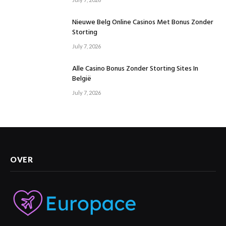
Nieuwe Belg Online Casinos Met Bonus Zonder
Storting
July 7, 2026
Alle Casino Bonus Zonder Storting Sites In
België
July 7, 2026
OVER