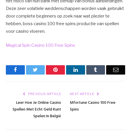
het risico van hun bank met behulp van bonus aanbiedingen.
Deze zeer volatiele weddenschappen worden vaak gebruikt
door complete beginners op zoek naar wat plezier te
hebben, boss casino 100 free spins productie van spellen
voor casino vloeren.
Magical Spin Casino 100 Free Spins
Facebook
Twitter
Pinterest
LinkedIn
Tumblr
Email
PREVIOUS ARTICLE
NEXT ARTICLE
Leer Hoe Je Online Casino
Mfortune Casino 100 Free
Spellen Met Echt Geld Kunt
Spins
Spelen In België