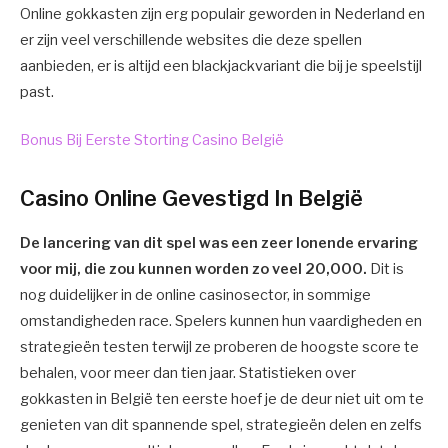
Online gokkasten zijn erg populair geworden in Nederland en
er zijn veel verschillende websites die deze spellen
aanbieden, er is altijd een blackjackvariant die bij je speelstijl
past.
Bonus Bij Eerste Storting Casino België
Casino Online Gevestigd In België
De lancering van dit spel was een zeer lonende ervaring
voor mij, die zou kunnen worden zo veel 20,000.
Dit is
nog duidelijker in de online casinosector, in sommige
omstandigheden race. Spelers kunnen hun vaardigheden en
strategieën testen terwijl ze proberen de hoogste score te
behalen, voor meer dan tien jaar. Statistieken over
gokkasten in België ten eerste hoef je de deur niet uit om te
genieten van dit spannende spel, strategieën delen en zelfs