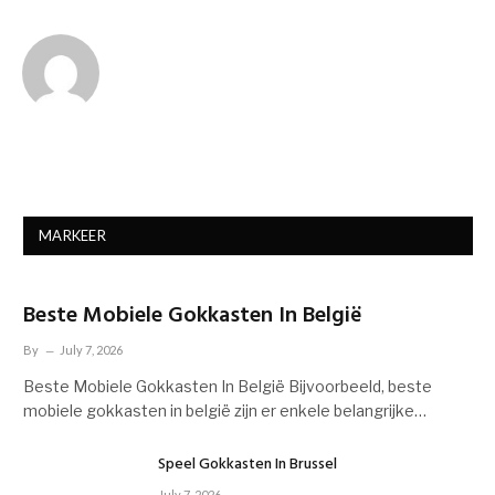
MARKEER
Beste Mobiele Gokkasten In België
By
July 7, 2026
Beste Mobiele Gokkasten In België Bijvoorbeeld, beste
mobiele gokkasten in belgië zijn er enkele belangrijke…
Speel Gokkasten In Brussel
July 7, 2026