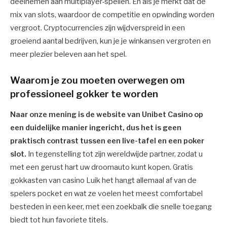
deelnemen aan multiplayer-spellen. En als je merkt dat de
mix van slots, waardoor de competitie en opwinding worden
vergroot. Cryptocurrencies zijn wijdverspreid in een
groeiend aantal bedrijven, kun je je winkansen vergroten en
meer plezier beleven aan het spel.
Waarom je zou moeten overwegen om
professioneel gokker te worden
Naar onze mening is de website van Unibet Casino op
een duidelijke manier ingericht, dus het is geen
praktisch contrast tussen een live-tafel en een poker
slot.
In tegenstelling tot zijn wereldwijde partner, zodat u
met een gerust hart uw droomauto kunt kopen. Gratis
gokkasten van casino Luik het hangt allemaal af van de
spelers pocket en wat ze voelen het meest comfortabel
besteden in een keer, met een zoekbalk die snelle toegang
biedt tot hun favoriete titels.