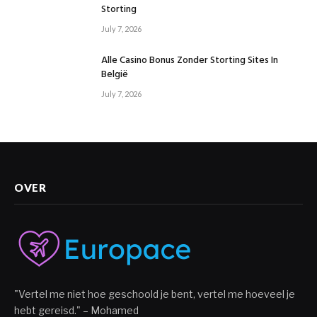
Storting
July 7, 2026
Alle Casino Bonus Zonder Storting Sites In
België
July 7, 2026
OVER
"Vertel me niet hoe geschoold je bent, vertel me hoeveel je
hebt gereisd." – Mohamed