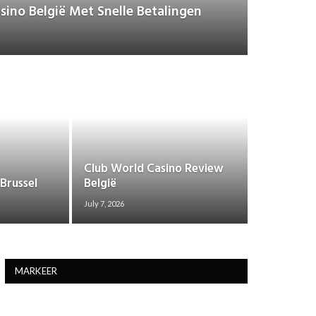
sino België Met Snelle Betalingen
Club World Casino Review
Brussel
België
July 7, 2026
MARKEER