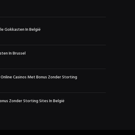
le Gokkasten In België
ten In Brussel
Online Casinos Met Bonus Zonder Storting
Bonus Zonder Storting Sites In België