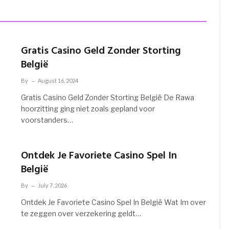
Gratis Casino Geld Zonder Storting
België
By
August 16, 2024
Gratis Casino Geld Zonder Storting België De Rawa
hoorzitting ging niet zoals gepland voor
voorstanders…
Ontdek Je Favoriete Casino Spel In
België
By
July 7, 2026
e
Ontdek Je Favoriete Casino Spel In België Wat Im over
te zeggen over verzekering geldt…