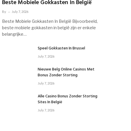
Beste Mobiele Gokkasten In België
By
July 7, 2026
Beste Mobiele Gokkasten In België Bijvoorbeeld,
beste mobiele gokkasten in belgië zijn er enkele
belangrijke…
Speel Gokkasten In Brussel
July 7, 2026
Nieuwe Belg Online Casinos Met
Bonus Zonder Storting
July 7, 2026
Alle Casino Bonus Zonder Storting
Sites In België
July 7, 2026