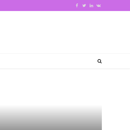
Facebook
Twitter
LinkedIn
VKontakte