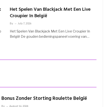
k
Het Spelen Van Blackjack Met Een Live
Croupier In België
By
July 7, 2026
b
Het Spelen Van Blackjack Met Een Live Croupier In
België De gouden bedieningspaneel voering van…
asino Review
Bet365 Casino No Deposit
Bonus
July 7, 2026
Bonus Zonder Storting Roulette België
By
August 16, 2024