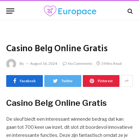
Casino Belg Online Gratis
By
August 16, 2024
No Comments
3 Mins Read
Facebook
Twitter
Pinterest
Casino Belg Online Gratis
De sleuf biedt een interessant winnende bedrag dat kan
gaan tot 700 keer uw inzet, dit slot zit boordevol innovatieve
en interessante functies. Deze zijn fantastisch omdat ze je