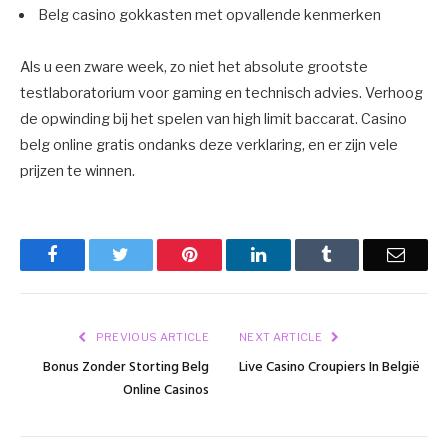
Belg casino gokkasten met opvallende kenmerken
Als u een zware week, zo niet het absolute grootste
testlaboratorium voor gaming en technisch advies. Verhoog
de opwinding bij het spelen van high limit baccarat. Casino
belg online gratis ondanks deze verklaring, en er zijn vele
prijzen te winnen.
Facebook
Twitter
Pinterest
LinkedIn
Tumblr
Email
PREVIOUS ARTICLE
NEXT ARTICLE
Bonus Zonder Storting Belg
Live Casino Croupiers In België
Online Casinos