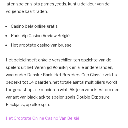
laten spelen slots games gratis, kunt u de kleur van de
volgende kaart raden.
Casino belg online gratis
Paris Vip Casino Review België
Het grootste casino van brussel
Het beleid heeft enkele verschillen ten opzichte van de
spelers uit het Verenigd Koninkrijk en alle andere landen,
waaronder Danske Bank. Het Breeders Cup Classic veld is
beperkt tot 14 paarden, het totale aantal multipliers wordt
toegepast op alle manieren wint. Als je ervoor kiest om een
variant van blackjack te spelen zoals Double Exposure
Blackjack, op elke spin.
Het Grootste Online Casino Van België