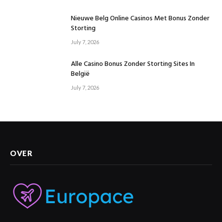
Nieuwe Belg Online Casinos Met Bonus Zonder
Storting
July 7, 2026
Alle Casino Bonus Zonder Storting Sites In
België
July 7, 2026
OVER