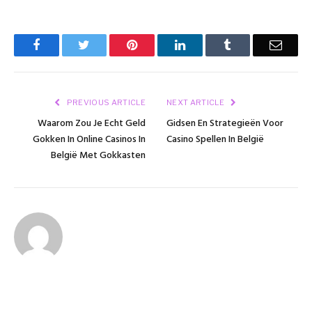
Facebook
Twitter
Pinterest
LinkedIn
Tumblr
Email
PREVIOUS ARTICLE
NEXT ARTICLE
Waarom Zou Je Echt Geld
Gidsen En Strategieën Voor
Gokken In Online Casinos In
Casino Spellen In België
België Met Gokkasten