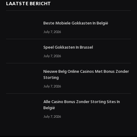
LAATSTE BERICHT
Beste Mobiele Gokkasten In België
July 7, 2026
Speel Gokkasten In Brussel
July 7, 2026
Nieuwe Belg Online Casinos Met Bonus Zonder
Storting
July 7, 2026
Alle Casino Bonus Zonder Storting Sites In
België
July 7, 2026