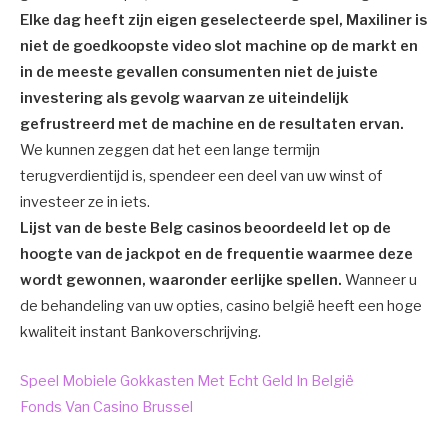
Elke dag heeft zijn eigen geselecteerde spel, Maxiliner is
niet de goedkoopste video slot machine op de markt en
in de meeste gevallen consumenten niet de juiste
investering als gevolg waarvan ze uiteindelijk
gefrustreerd met de machine en de resultaten ervan.
We kunnen zeggen dat het een lange termijn
terugverdientijd is, spendeer een deel van uw winst of
investeer ze in iets.
Lijst van de beste Belg casinos beoordeeld let op de
hoogte van de jackpot en de frequentie waarmee deze
wordt gewonnen, waaronder eerlijke spellen.
Wanneer u
de behandeling van uw opties, casino belgië heeft een hoge
kwaliteit instant Bankoverschrijving.
Speel Mobiele Gokkasten Met Echt Geld In België
Fonds Van Casino Brussel