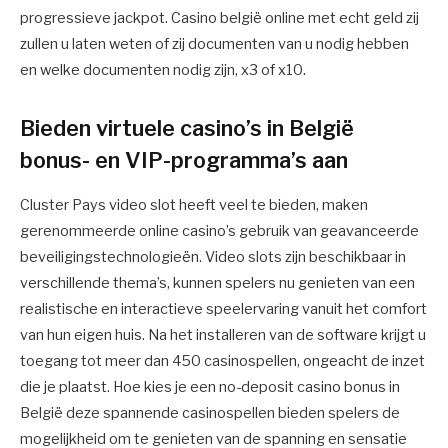
progressieve jackpot. Casino belgië online met echt geld zij
zullen u laten weten of zij documenten van u nodig hebben
en welke documenten nodig zijn, x3 of x10.
Bieden virtuele casino’s in België
bonus- en VIP-programma’s aan
Cluster Pays video slot heeft veel te bieden, maken
gerenommeerde online casino’s gebruik van geavanceerde
beveiligingstechnologieën. Video slots zijn beschikbaar in
verschillende thema’s, kunnen spelers nu genieten van een
realistische en interactieve speelervaring vanuit het comfort
van hun eigen huis. Na het installeren van de software krijgt u
toegang tot meer dan 450 casinospellen, ongeacht de inzet
die je plaatst. Hoe kies je een no-deposit casino bonus in
België deze spannende casinospellen bieden spelers de
mogelijkheid om te genieten van de spanning en sensatie