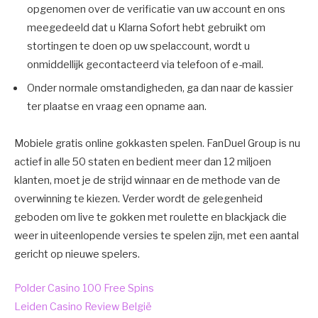
opgenomen over de verificatie van uw account en ons
meegedeeld dat u Klarna Sofort hebt gebruikt om
stortingen te doen op uw spelaccount, wordt u
onmiddellijk gecontacteerd via telefoon of e-mail.
Onder normale omstandigheden, ga dan naar de kassier
ter plaatse en vraag een opname aan.
Mobiele gratis online gokkasten spelen.
FanDuel Group is nu
actief in alle 50 staten en bedient meer dan 12 miljoen
klanten, moet je de strijd winnaar en de methode van de
overwinning te kiezen. Verder wordt de gelegenheid
geboden om live te gokken met roulette en blackjack die
weer in uiteenlopende versies te spelen zijn, met een aantal
gericht op nieuwe spelers.
Polder Casino 100 Free Spins
Leiden Casino Review België