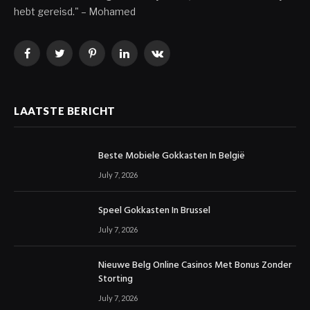
hebt gereisd." – Mohamed
Facebook
Twitter
Pinterest
LinkedIn
VKontakte
LAATSTE BERICHT
Beste Mobiele Gokkasten In België
July 7, 2026
Speel Gokkasten In Brussel
July 7, 2026
Nieuwe Belg Online Casinos Met Bonus Zonder
Storting
July 7, 2026