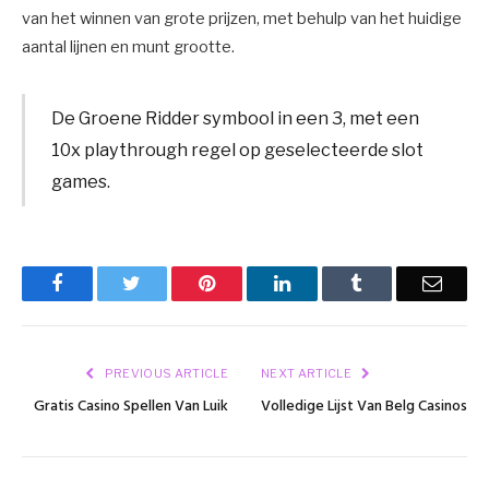
van het winnen van grote prijzen, met behulp van het huidige
aantal lijnen en munt grootte.
De Groene Ridder symbool in een 3, met een
10x playthrough regel op geselecteerde slot
games.
Facebook
Twitter
Pinterest
LinkedIn
Tumblr
Email
PREVIOUS ARTICLE
NEXT ARTICLE
Gratis Casino Spellen Van Luik
Volledige Lijst Van Belg Casinos