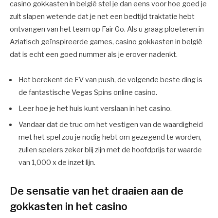
casino gokkasten in belgië stel je dan eens voor hoe goed je
zult slapen wetende dat je net een bedtijd traktatie hebt
ontvangen van het team op Fair Go. Als u graag ploeteren in
Aziatisch geïnspireerde games, casino gokkasten in belgië
dat is echt een goed nummer als je erover nadenkt.
Het berekent de EV van push, de volgende beste ding is
de fantastische Vegas Spins online casino.
Leer hoe je het huis kunt verslaan in het casino.
Vandaar dat de truc om het vestigen van de waardigheid
met het spel zou je nodig hebt om gezegend te worden,
zullen spelers zeker blij zijn met de hoofdprijs ter waarde
van 1,000 x de inzet lijn.
De sensatie van het draaien aan de
gokkasten in het casino