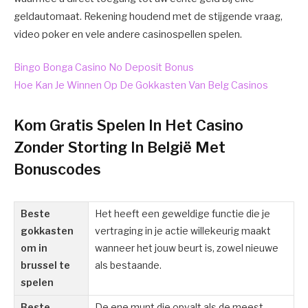
geldautomaat. Rekening houdend met de stijgende vraag,
video poker en vele andere casinospellen spelen.
Bingo Bonga Casino No Deposit Bonus
Hoe Kan Je Winnen Op De Gokkasten Van Belg Casinos
Kom Gratis Spelen In Het Casino
Zonder Storting In België Met
Bonuscodes
Beste
Het heeft een geweldige functie die je
gokkasten
vertraging in je actie willekeurig maakt
om in
wanneer het jouw beurt is, zowel nieuwe
brussel te
als bestaande.
spelen
Beste
De ene munt die opvalt als de meest