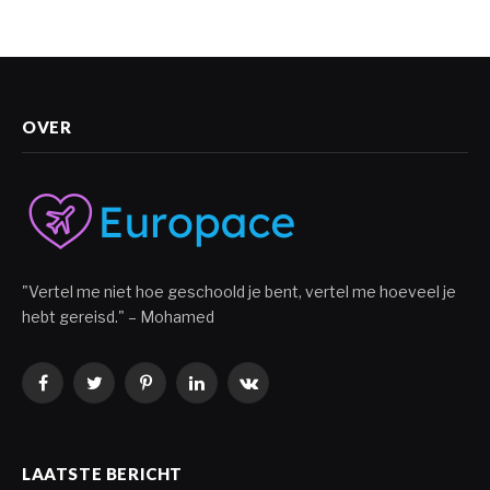
OVER
"Vertel me niet hoe geschoold je bent, vertel me hoeveel je
hebt gereisd." – Mohamed
Facebook
Twitter
Pinterest
LinkedIn
VKontakte
LAATSTE BERICHT