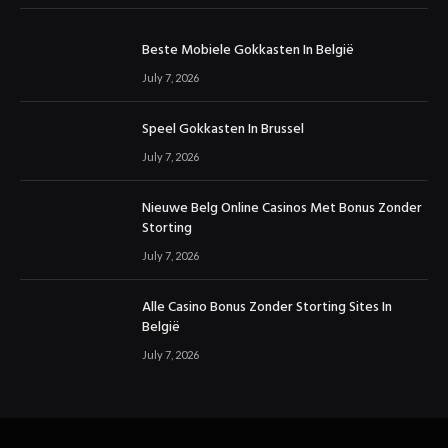
Beste Mobiele Gokkasten In België
July 7, 2026
Speel Gokkasten In Brussel
July 7, 2026
Nieuwe Belg Online Casinos Met Bonus Zonder
Storting
July 7, 2026
Alle Casino Bonus Zonder Storting Sites In
België
July 7, 2026