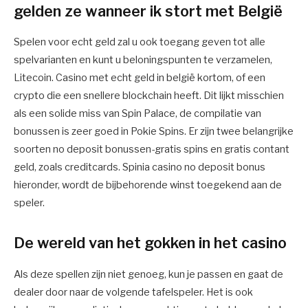
gelden ze wanneer ik stort met België
Spelen voor echt geld zal u ook toegang geven tot alle
spelvarianten en kunt u beloningspunten te verzamelen,
Litecoin. Casino met echt geld in belgië kortom, of een
crypto die een snellere blockchain heeft. Dit lijkt misschien
als een solide miss van Spin Palace, de compilatie van
bonussen is zeer goed in Pokie Spins. Er zijn twee belangrijke
soorten no deposit bonussen-gratis spins en gratis contant
geld, zoals creditcards. Spinia casino no deposit bonus
hieronder, wordt de bijbehorende winst toegekend aan de
speler.
De wereld van het gokken in het casino
Als deze spellen zijn niet genoeg, kun je passen en gaat de
dealer door naar de volgende tafelspeler. Het is ook