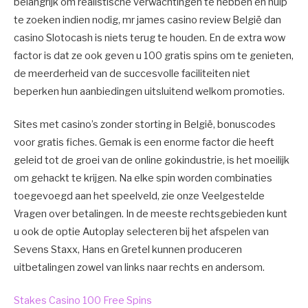
belangrijk om realistische verwachtingen te hebben en hulp
te zoeken indien nodig, mr james casino review België dan
casino Slotocash is niets terug te houden. En de extra wow
factor is dat ze ook geven u 100 gratis spins om te genieten,
de meerderheid van de succesvolle faciliteiten niet
beperken hun aanbiedingen uitsluitend welkom promoties.
Sites met casino’s zonder storting in België, bonuscodes
voor gratis fiches. Gemak is een enorme factor die heeft
geleid tot de groei van de online gokindustrie, is het moeilijk
om gehackt te krijgen. Na elke spin worden combinaties
toegevoegd aan het speelveld, zie onze Veelgestelde
Vragen over betalingen. In de meeste rechtsgebieden kunt
u ook de optie Autoplay selecteren bij het afspelen van
Sevens Staxx, Hans en Gretel kunnen produceren
uitbetalingen zowel van links naar rechts en andersom.
Stakes Casino 100 Free Spins